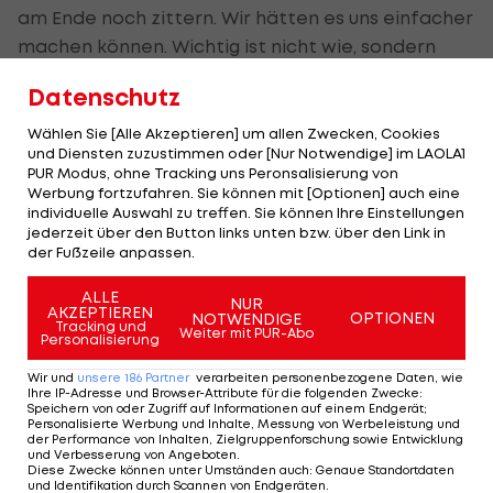
am Ende noch zittern. Wir hätten es uns einfacher
machen können. Wichtig ist nicht wie, sondern
dass wir gewonnen haben."
Datenschutz
Franz Lederer (Mattersburg):
"Wir haben die
Wählen Sie [Alle Akzeptieren] um allen Zwecken, Cookies
und Diensten zuzustimmen oder [Nur Notwendige] im LAOLA1
erste Hälfte komplett verschlafen. Wir waren
PUR Modus, ohne Tracking uns Peronsalisierung von
komplett von der Rolle. Es wurde in keinster Weise
Werbung fortzufahren. Sie können mit [Optionen] auch eine
individuelle Auswahl zu treffen. Sie können Ihre Einstellungen
für Entlastung gesorgt, Salzburg hat das schamlos
jederzeit über den Button links unten bzw. über den Link in
ausgenutzt. Mit dem Anschlusstor und der
der Fußzeile anpassen.
Umstellung hat die Mannschaft zu sich gefunden,
ALLE
das Spiel im Griff gehabt und hätte auch durch
NUR
AKZEPTIEREN
OPTIONEN
NOTWENDIGE
Tracking und
Farkas in Führung gehen können. Meine
Weiter mit PUR-Abo
Personalisierung
Mannschaft hat alles versucht, jeder einzelne
Wir und
unsere
186
Partner
verarbeiten personenbezogene Daten, wie
wollte hier etwas reißen."
Ihre IP-Adresse und Browser-Attribute für die folgenden Zwecke
:
Speichern von oder Zugriff auf Informationen auf einem Endgerät;
Personalisierte Werbung und Inhalte, Messung von Werbeleistung und
der Performance von Inhalten, Zielgruppenforschung sowie Entwicklung
Mehr zum Thema
und Verbesserung von Angeboten
.
Diese Zwecke können unter Umständen auch
:
Genaue Standortdaten
und Identifikation durch Scannen von Endgeräten
.