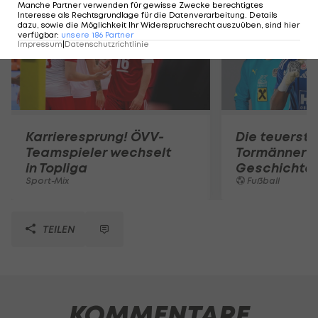
Manche Partner verwenden für gewisse Zwecke berechtigtes
Interesse als Rechtsgrundlage für die Datenverarbeitung. Details
dazu, sowie die Möglichkeit Ihr Widerspruchsrecht auszuüben, sind hier
verfügbar
:
unsere
186
Partner
Impressum
|
Datenschutzrichtlinie
Karrieresprung! ÖVV-
Die teuerst
Teamspieler wechselt
Tormänner d
in Topliga
Geschichte
Sport-Mix
Fußball
TEILEN
KOMMENTARE