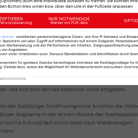
[Optionen] auch eine individuelle Auswahl zu treffen. Sie können Ihre
sen Stanglpass Schiemer im Rutschen aus zwei Metern
den Button links unten bzw. über den Link in der Fußzeile anpassen.
ZEPTIEREN
NUR NOTWENDIGE
OPTI
Personalisierung
Weiter mit PUR-Abo
nur selten den Weg über die Mittellinie, hatte die
ten aus zwölf Metern klar verfehlte (20.).
6
Partner
verarbeiten personenbezogene Daten, wie Ihre IP-Adresse und Browser-
e
:
Speichern von oder Zugriff auf Informationen auf einem Endgerät; Personalisi
von Werbeleistung und der Performance von Inhalten, Zielgruppenforschung sow
zer konnten die Burgenländer trotz 5:3-Überzahl nach
g von Angeboten
.
nnen unter Umständen auch
:
Genaue Standortdaten und Identifikation durch Sca
.
erwenden für gewisse Zwecke berechtigtes Interesse als Rechtsgrundlage für d
. Details dazu, sowie die Möglichkeit Ihr Widerspruchsrecht auszuüben, sind hie
r
chutzrichtlinie
einen Konter perfekt ab: Mendes bediente nach
r ließ sich sein drittes Saisontor nicht entgehen.
b an der Salzburger Strafraumgrenze brachte die Gäst
 Bürger bugsierte in der ersten Minute der Nachspielzei
ins rechte Eck und ließ schon bald nach Wiederbeginn
ttern.