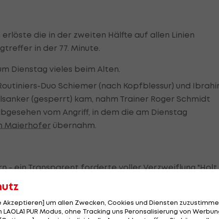
rlöste die in der zweiten Hälfte auf allen Linien
effer in der 77. Minute.
zum Dienstag vieles beim Alten.
s Routiniers-Duo Schiemer (nach Kopfblessur) und Ibrah
Ilsanker (gesperrt) kam, nahm Trainer Roger Schmidt
abgesehen vom Angriff, in dem die am Dienstag
n Maierhofer
übernahm.
rn - ein Transparent forderte voller Verzweiflung "Holt
nsiven Hausherren das Spiel von Beginn an und gingen fr
hutz
le Akzeptieren] um allen Zwecken, Cookies und Diensten zuzustimme
 LAOLA1 PUR Modus, ohne Tracking uns Peronsalisierung von Werbung
ierländer an der Strafraumgrenze Raum und bediente