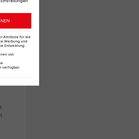
 Einstellungen
ONEN
Attribute für die
erte Werbung und
ie Entwicklung
nnen von
ie
r verfügbar
:
e
t