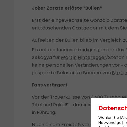
Joker Zarate erlöste "Bullen"
Erst der eingewechselte Gonzalo Zarate e
enttäuschenden Gastgeber mit dem Siegtr
Aufseiten der Bullen blieb im Vergleich 
Bis auf die Innenverteidigung, in der da
Sekagya für
Martin Hinteregger
/Stefan 
keine personellen Veränderungen vor - 
gesperrte Solospitze Soriano von
Stefa
Fans verärgert
Vor der Trauerkulisse von 4.600 Zuschaue
Titel und Pokal!" - dominierten die offe
Datensc
in Führung.
Wählen Sie [Al
Notwendige] im
Nach einem Freistoß verschaffte sich H