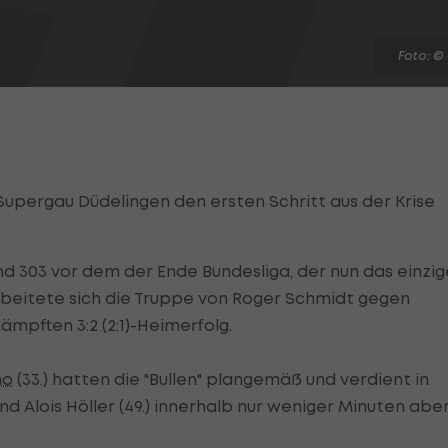
Foto: ©
Supergau Düdelingen den ersten Schritt aus der Krise
d 303 vor dem der Ende Bundesliga, der nun das einzig
rarbeitete sich die Truppe von Roger Schmidt gegen
mpften 3:2 (2:1)-Heimerfolg.
no
(33.) hatten die "Bullen" plangemäß und verdient in
und Alois Höller (49.) innerhalb nur weniger Minuten abe