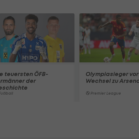
e teuersten ÖFB-
Olympiasieger vor
ormänner der
Wechsel zu Arsena
eschichte
ußball
Premier League