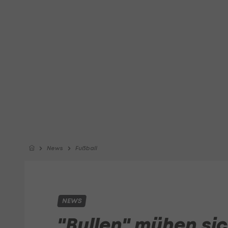
News
Fußball
NEWS
"Bullen" mühen sic