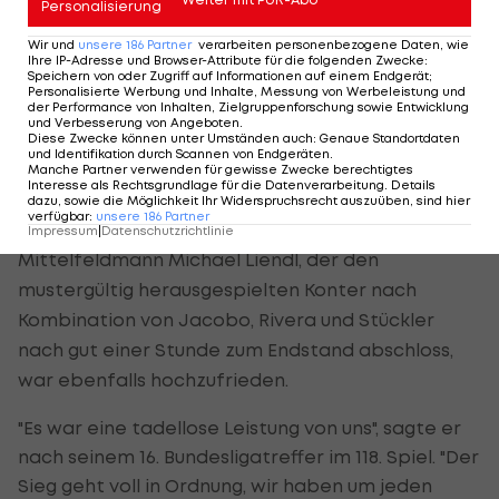
Personalisierung
"Es war heute eine gute Partie von mir, doch
wichtig sind die drei Punkte", erklärte der 26-
Wir und
unsere
186
Partner
verarbeiten personenbezogene Daten, wie
Ihre IP-Adresse und Browser-Attribute für die folgenden Zwecke
:
jährige Kärntner, mit 1,80 Metern Körpergröße ein
Speichern von oder Zugriff auf Informationen auf einem Endgerät;
Personalisierte Werbung und Inhalte, Messung von Werbeleistung und
eher kleiner Vertreter seiner Zunft. "Heute ist alles
der Performance von Inhalten, Zielgruppenforschung sowie Entwicklung
und Verbesserung von Angeboten
.
aufgegangen, wie wir uns es vorgenommen
Diese Zwecke können unter Umständen auch
:
Genaue Standortdaten
und Identifikation durch Scannen von Endgeräten
.
haben."
Manche Partner verwenden für gewisse Zwecke berechtigtes
Interesse als Rechtsgrundlage für die Datenverarbeitung. Details
dazu, sowie die Möglichkeit Ihr Widerspruchsrecht auszuüben, sind hier
"Können mit jedem Gegner mithalten"
verfügbar
:
unsere
186
Partner
Impressum
|
Datenschutzrichtlinie
Mittelfeldmann Michael Liendl, der den
mustergültig herausgespielten Konter nach
Kombination von Jacobo, Rivera und Stückler
nach gut einer Stunde zum Endstand abschloss,
war ebenfalls hochzufrieden.
"Es war eine tadellose Leistung von uns", sagte er
nach seinem 16. Bundesligatreffer im 118. Spiel. "Der
Sieg geht voll in Ordnung, wir haben um jeden