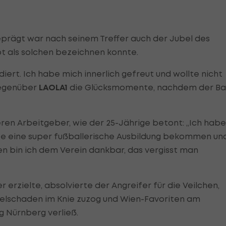
rägt war nach seinem Treffer auch der Jubel des
 als solchen bezeichnen konnte.
odiert. Ich habe mich innerlich gefreut und wollte nicht
gegenüber
LAOLA1
die Glücksmomente, nachdem der Bal
ren Arbeitgeber, wie der 25-Jährige betont: „Ich habe
abe eine super fußballerische Ausbildung bekommen un
n bin ich dem Verein dankbar, das vergisst man
er erzielte, absolvierte der Angreifer für die Veilchen,
elschaden im Knie zuzog und Wien-Favoriten am
g Nürnberg verließ.