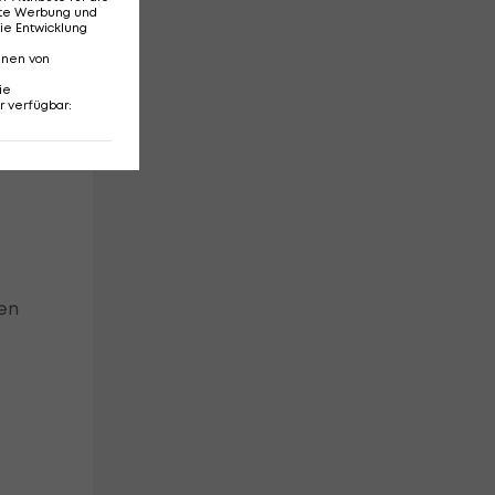
erte Werbung und
ie Entwicklung
nnen von
ie
r verfügbar
:
m
ll.
nen