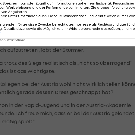
e
:
Speichern von oder Zugriff auf Informationen auf einem Endgerät; Personalisi
esgrenzen hinaus gelingen.
von Werbeleistung und der Performance von Inhalten, Zielgruppenforschung sow
g von Angeboten
.
nnen unter Umständen auch
:
Genaue Standortdaten und Identifikation durch Sca
erwenden für gewisse Zwecke berechtigtes Interesse als Rechtsgrundlage für d
. Details dazu, sowie die Möglichkeit Ihr Widerspruchsrecht auszuüben, sind hie
r
phie kommt Okotie beim Vorhaben, auf sich aufmerksa
chutzrichtlinie
 positiv verrückter Typ, der offensiven Fußball zeigen wi
ch aufzutreten“, lobt der Stürmer.
 trotz des Siegs realistisch als „nicht so überragend“
as ist das Wichtigste.“
ollegen bei der Austria wohl nicht wirklich teilen kön
gentlich gerade dessen Dress geschnappt hat?
chon in der Rapid-Jugend und in der Austria-Akademie
unde. Ich freue mich, dass er bei der Austria gelandet
lmäßig spielt.“