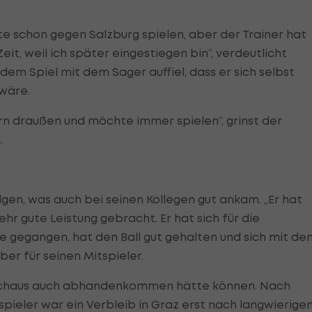
lte schon gegen Salzburg spielen, aber der Trainer hat
it, weil ich später eingestiegen bin“, verdeutlicht
dem Spiel mit dem Sager auffiel, dass er sich selbst
wäre.
ern draußen und möchte immer spielen“, grinst der
.
gen, was auch bei seinen Kollegen gut ankam. „Er hat
hr gute Leistung gebracht. Er hat sich für die
ge gegangen, hat den Ball gut gehalten und sich mit de
ber für seinen Mitspieler.
urchaus auch abhandenkommen hätte können. Nach
pieler war ein Verbleib in Graz erst nach langwierige