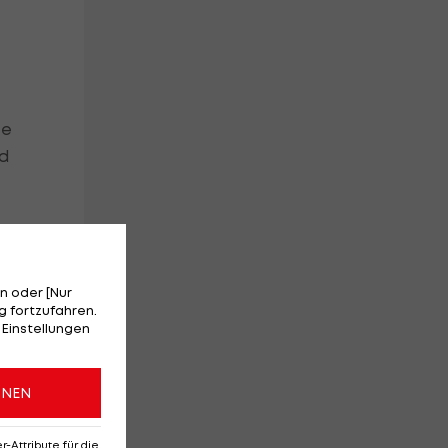
te
nd
ch
n oder [Nur
 fortzufahren.
 Einstellungen
ONEN
Attribute für die