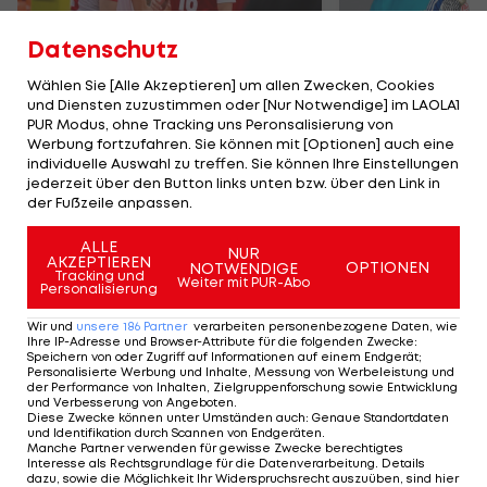
Datenschutz
Wählen Sie [Alle Akzeptieren] um allen Zwecken, Cookies
und Diensten zuzustimmen oder [Nur Notwendige] im LAOLA1
Karrieresprung! ÖVV-
Die teuerst
PUR Modus, ohne Tracking uns Peronsalisierung von
Teamspieler wechselt
Tormänner d
Werbung fortzufahren. Sie können mit [Optionen] auch eine
in Topliga
Geschichte
individuelle Auswahl zu treffen. Sie können Ihre Einstellungen
jederzeit über den Button links unten bzw. über den Link in
Sport-Mix
Fußball
der Fußzeile anpassen.
ALLE
NUR
TEILEN
AKZEPTIEREN
OPTIONEN
NOTWENDIGE
Tracking und
Weiter mit PUR-Abo
Personalisierung
Wir und
unsere
186
Partner
verarbeiten personenbezogene Daten, wie
Ihre IP-Adresse und Browser-Attribute für die folgenden Zwecke
:
Speichern von oder Zugriff auf Informationen auf einem Endgerät;
KOMMENTARE
Personalisierte Werbung und Inhalte, Messung von Werbeleistung und
der Performance von Inhalten, Zielgruppenforschung sowie Entwicklung
und Verbesserung von Angeboten
.
Diese Zwecke können unter Umständen auch
:
Genaue Standortdaten
und Identifikation durch Scannen von Endgeräten
.
Manche Partner verwenden für gewisse Zwecke berechtigtes
Interesse als Rechtsgrundlage für die Datenverarbeitung. Details
dazu, sowie die Möglichkeit Ihr Widerspruchsrecht auszuüben, sind hier