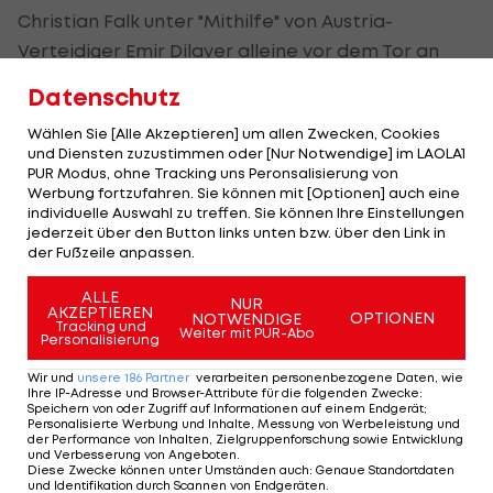
Christian Falk unter "Mithilfe" von Austria-
Verteidiger Emir Dilaver alleine vor dem Tor an
einer Flanke vorbeigesegelt war (24.). Vor dem
Datenschutz
späten Gegentor wollten die Gastgeber dann ein
Wählen Sie [Alle Akzeptieren] um allen Zwecken, Cookies
Foul an Tormann Christian Dobnik gesehen haben.
und Diensten zuzustimmen oder [Nur Notwendige] im LAOLA1
PUR Modus, ohne Tracking uns Peronsalisierung von
Selbstkritische Wolfsberger
Werbung fortzufahren. Sie können mit [Optionen] auch eine
individuelle Auswahl zu treffen. Sie können Ihre Einstellungen
jederzeit über den Button links unten bzw. über den Link in
"Den Respekt vom Schiedsrichter müssen wir uns
der Fußzeile anpassen.
noch erarbeiten", erklärten Bjelica und der etwas
ALLE
NUR
unglücklich agierende Dobnik unisono. Präsident
AKZEPTIEREN
OPTIONEN
NOTWENDIGE
Tracking und
und Mäzen Dietmar Riegler schlug in eine andere
Weiter mit PUR-Abo
Personalisierung
Kerbe: "Mit mehr Cleverness hätten wir vielleicht
Wir und
unsere
186
Partner
verarbeiten personenbezogene Daten, wie
einen Punkt gemacht, aber das ist das Lehrgeld,
Ihre IP-Adresse und Browser-Attribute für die folgenden Zwecke
:
Speichern von oder Zugriff auf Informationen auf einem Endgerät;
das man als Liga-Neuling zahlen muss."
Personalisierte Werbung und Inhalte, Messung von Werbeleistung und
der Performance von Inhalten, Zielgruppenforschung sowie Entwicklung
und Verbesserung von Angeboten
.
Mit Cleverness sprach er wohl auch die
Diese Zwecke können unter Umständen auch
:
Genaue Standortdaten
und Identifikation durch Scannen von Endgeräten
.