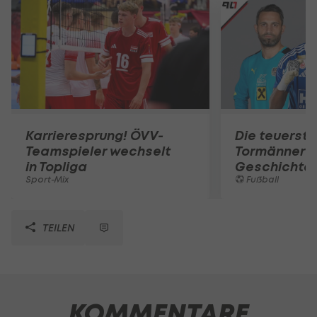
Karrieresprung! ÖVV-
Die teuerst
Teamspieler wechselt
Tormänner d
in Topliga
Geschichte
Sport-Mix
Fußball
TEILEN
KOMMENTARE