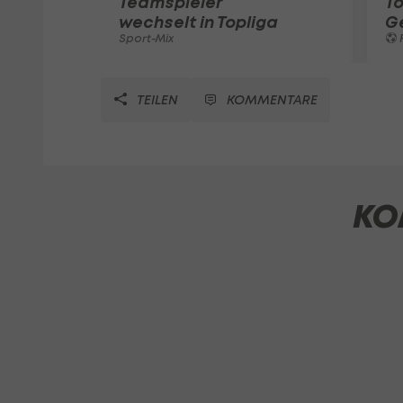
Teamspieler
T
wechselt in Topliga
G
Sport-Mix
F
TEILEN
KOMMENTARE
KO