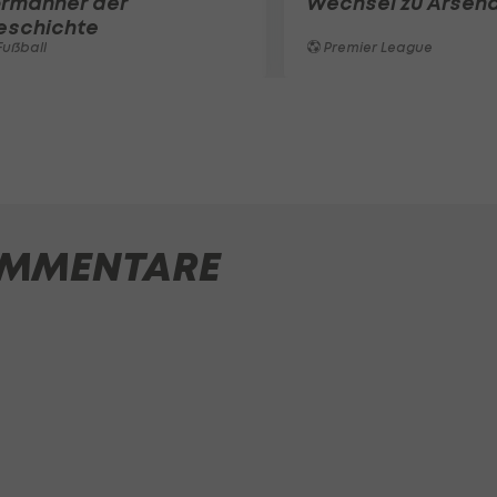
ormänner der
Wechsel zu Arsena
eschichte
ußball
Premier League
MMENTARE