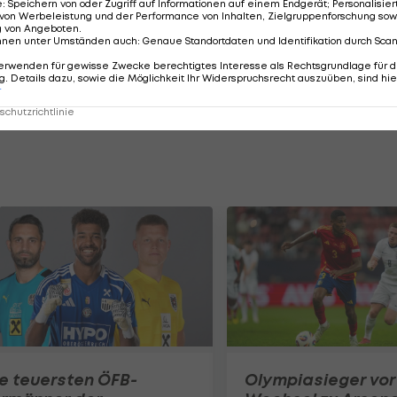
e
:
Speichern von oder Zugriff auf Informationen auf einem Endgerät; Personalisi
"Ich bin sehr froh, dass wir so in die Saison gestartet
von Werbeleistung und der Performance von Inhalten, Zielgruppenforschung sow
g von Angeboten
.
rzeugt von mir. Mit Ried habe ich einen Verein gefunden
nnen unter Umständen auch
:
Genaue Standortdaten und Identifikation durch Sca
t sehr viel möglich, da steckt sehr viel Potenzial drinn
erwenden für gewisse Zwecke berechtigtes Interesse als Rechtsgrundlage für d
. Details dazu, sowie die Möglichkeit Ihr Widerspruchsrecht auszuüben, sind hie
iben, können wir in Meisterschaft, Cup und Europa
r
chutzrichtlinie
e teuersten ÖFB-
Olympiasieger vor