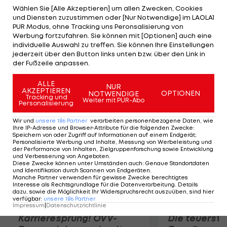
Bundesligaspielen 29 Tore. Zwar möchte Hannover
Wählen Sie [Alle Akzeptieren] um allen Zwecken, Cookies
und Diensten zuzustimmen oder [Nur Notwendige] im LAOLA1
den Angreifer nicht abgeben, könnte aber
PUR Modus, ohne Tracking uns Peronsalisierung von
machtlos sein. "Er hat eine Option. Wenn die
Werbung fortzufahren. Sie können mit [Optionen] auch eine
individuelle Auswahl zu treffen. Sie können Ihre Einstellungen
Ablösesumme X geboten wird, müssen wir ihn
jederzeit über den Button links unten bzw. über den Link in
gehen lassen", sagt H96-Boss Martin Kind. Bei der
der Fußzeile anpassen.
Summe handelt es sich um acht Millionen Euro.
ALLE
NUR
AKZEPTIEREN
OPTIONEN
NOTWENDIGE
Mehr zum Thema
Tracking und
Weiter mit PUR-Abo
Personalisierung
Wir und
unsere
186
Partner
verarbeiten personenbezogene Daten, wie
Ihre IP-Adresse und Browser-Attribute für die folgenden Zwecke
:
Speichern von oder Zugriff auf Informationen auf einem Endgerät;
Personalisierte Werbung und Inhalte, Messung von Werbeleistung und
der Performance von Inhalten, Zielgruppenforschung sowie Entwicklung
und Verbesserung von Angeboten
.
Diese Zwecke können unter Umständen auch
:
Genaue Standortdaten
und Identifikation durch Scannen von Endgeräten
.
Manche Partner verwenden für gewisse Zwecke berechtigtes
Interesse als Rechtsgrundlage für die Datenverarbeitung. Details
dazu, sowie die Möglichkeit Ihr Widerspruchsrecht auszuüben, sind hier
verfügbar
:
unsere
186
Partner
Impressum
|
Datenschutzrichtlinie
Karrieresprung! ÖVV-
Die teuerst