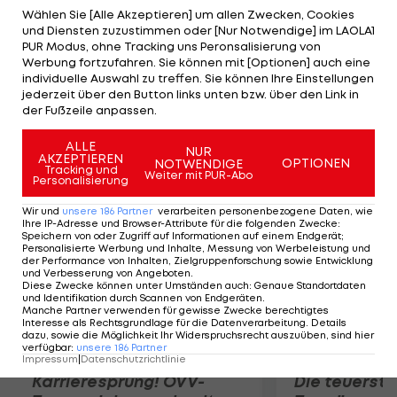
"Aussichtslos ist anders. Die Lage ist
Wählen Sie [Alle Akzeptieren] um allen Zwecken, Cookies
und Diensten zuzustimmen oder [Nur Notwendige] im LAOLA1
logischerweise keine erfreuliche, die Mannschaft
PUR Modus, ohne Tracking uns Peronsalisierung von
aber intakt", sagt Sportdirektor Oliver Prudlo in
Werbung fortzufahren. Sie können mit [Optionen] auch eine
individuelle Auswahl zu treffen. Sie können Ihre Einstellungen
der "TT". Trainer Walter Kogler stehe deshalb auch
jederzeit über den Button links unten bzw. über den Link in
nicht zur Diskussion, so Prudlo. Auch Neuzugänge
der Fußzeile anpassen.
sind keine geplant.
ALLE
NUR
AKZEPTIEREN
OPTIONEN
NOTWENDIGE
Mehr zum Thema
Tracking und
Weiter mit PUR-Abo
Personalisierung
Wir und
unsere
186
Partner
verarbeiten personenbezogene Daten, wie
Ihre IP-Adresse und Browser-Attribute für die folgenden Zwecke
:
Speichern von oder Zugriff auf Informationen auf einem Endgerät;
Personalisierte Werbung und Inhalte, Messung von Werbeleistung und
der Performance von Inhalten, Zielgruppenforschung sowie Entwicklung
und Verbesserung von Angeboten
.
Diese Zwecke können unter Umständen auch
:
Genaue Standortdaten
und Identifikation durch Scannen von Endgeräten
.
Manche Partner verwenden für gewisse Zwecke berechtigtes
Interesse als Rechtsgrundlage für die Datenverarbeitung. Details
dazu, sowie die Möglichkeit Ihr Widerspruchsrecht auszuüben, sind hier
verfügbar
:
unsere
186
Partner
Impressum
|
Datenschutzrichtlinie
Karrieresprung! ÖVV-
Die teuerst