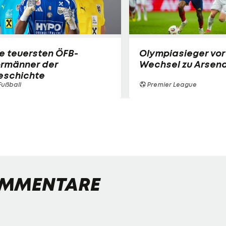
e teuersten ÖFB-
Olympiasieger vor
ormänner der
Wechsel zu Arsena
eschichte
ußball
Premier League
MMENTARE