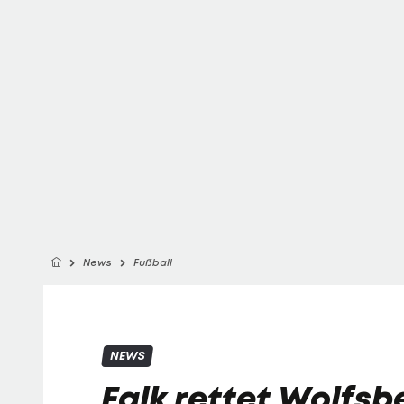
News
Fußball
NEWS
Falk rettet Wolfsb