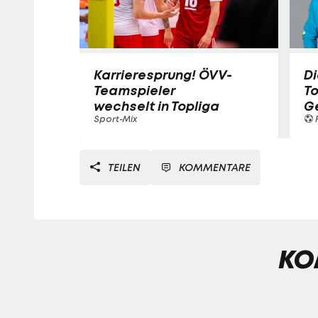
Karrieresprung! ÖVV-
Di
Teamspieler
T
wechselt in Topliga
G
Sport-Mix
F
TEILEN
KOMMENTARE
KO