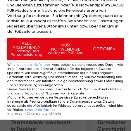
der die Grün-Weißen nach 21-jähriger
und Diensten zuzustimmen oder [Nur Notwendige] im LAOLA1
Vereinszugehörigkeit verlässt, spielt acht Minuten
PUR Modus, ohne Tracking uns Peronsalisierung von
Werbung fortzufahren. Sie können mit [Optionen] auch eine
und verabschiedet sich anschließend mit einer
individuelle Auswahl zu treffen. Sie können Ihre Einstellungen
Ehrenrunde vom Publikum. Erzrivale Austria Wien
jederzeit über den Button links unten bzw. über den Link in
der Fußzeile anpassen.
und 1860 München trennen sich 0:0.
ALLE
NUR
Mehr zum Thema
AKZEPTIEREN
OPTIONEN
NOTWENDIGE
Tracking und
Weiter mit PUR-Abo
Personalisierung
Wir und
unsere
186
Partner
verarbeiten personenbezogene Daten, wie
Ihre IP-Adresse und Browser-Attribute für die folgenden Zwecke
:
Speichern von oder Zugriff auf Informationen auf einem Endgerät;
Personalisierte Werbung und Inhalte, Messung von Werbeleistung und
der Performance von Inhalten, Zielgruppenforschung sowie Entwicklung
und Verbesserung von Angeboten
.
Diese Zwecke können unter Umständen auch
:
Genaue Standortdaten
und Identifikation durch Scannen von Endgeräten
.
Manche Partner verwenden für gewisse Zwecke berechtigtes
Interesse als Rechtsgrundlage für die Datenverarbeitung. Details
dazu, sowie die Möglichkeit Ihr Widerspruchsrecht auszuüben, sind hier
verfügbar
:
unsere
186
Partner
Impressum
|
Datenschutzrichtlinie
Karrieresprung! ÖVV-
Die teuerst
Teamspieler wechselt
Tormänner d
in Topliga
Geschichte