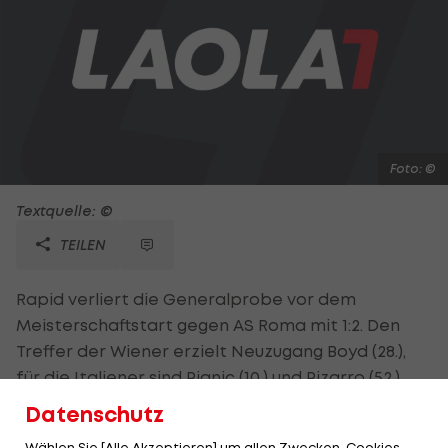
Foto: ©
Textquelle: ©
TEILEN
Rapid verliert die Generalprobe vor dem
Meisterschaftstart gegen AS Roma mit 1:2. Den
Treffer der Wiener erzielt Neuzugang Boyd (28.),
für die Italiener sind Pjanic (10.) und Pizarro (52.)
erfolgreich. Im Mittelpunkt steht aber der
Datenschutz
emotionale Abschied von Helge Payer. Der Goalie,
Wählen Sie [Alle Akzeptieren] um allen Zwecken, Cookies