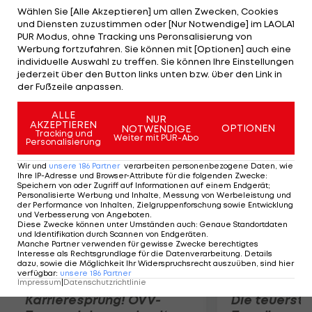
vorbereitete, schon in der fünften Minute in
Wählen Sie [Alle Akzeptieren] um allen Zwecken, Cookies
und Diensten zuzustimmen oder [Nur Notwendige] im LAOLA1
Führung. Roland Linz (25.) und Neuzugang Dare Vrsic
PUR Modus, ohne Tracking uns Peronsalisierung von
(28.) leiten jedoch noch vor der Pause mit einem
Werbung fortzufahren. Sie können mit [Optionen] auch eine
individuelle Auswahl zu treffen. Sie können Ihre Einstellungen
Doppelschlag die Wende ein. Den Endstand
jederzeit über den Button links unten bzw. über den Link in
besorgt schließlich der Tscheche Tomas Jun in der
der Fußzeile anpassen.
75. Minute.
ALLE
NUR
AKZEPTIEREN
OPTIONEN
NOTWENDIGE
Mehr zum Thema
Tracking und
Weiter mit PUR-Abo
Personalisierung
Wir und
unsere
186
Partner
verarbeiten personenbezogene Daten, wie
Ihre IP-Adresse und Browser-Attribute für die folgenden Zwecke
:
Speichern von oder Zugriff auf Informationen auf einem Endgerät;
Personalisierte Werbung und Inhalte, Messung von Werbeleistung und
der Performance von Inhalten, Zielgruppenforschung sowie Entwicklung
und Verbesserung von Angeboten
.
Diese Zwecke können unter Umständen auch
:
Genaue Standortdaten
und Identifikation durch Scannen von Endgeräten
.
Manche Partner verwenden für gewisse Zwecke berechtigtes
Interesse als Rechtsgrundlage für die Datenverarbeitung. Details
dazu, sowie die Möglichkeit Ihr Widerspruchsrecht auszuüben, sind hier
verfügbar
:
unsere
186
Partner
Impressum
|
Datenschutzrichtlinie
Karrieresprung! ÖVV-
Die teuerst