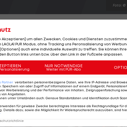
Foto: ©
hutz
le Akzeptieren] um allen Zwecken, Cookies und Diensten zuzustimme
 LAOLA1 PUR Modus, ohne Tracking uns Peronsalisierung von Werbung
r dem Start in die Bundesliga-Saison die erste Niederl
[Optionen] auch eine individuelle Auswahl zu treffen. Sie können Ihre
 Nikosia war aber auch ein großes Kaliber in
den Button links unten bzw. über den Link in der Fußzeile anpassen.
u Beginn des Jahres doch noch im Viertelfinale der
ZEPTIEREN
NUR NOTWENDIGE
OPTI
eitrückstand kommen die Innviertler durch einen
Personalisierung
Weiter mit PUR-Abo
er von Gartler (61.) wieder heran, müssen sich aber
6
Partner
verarbeiten personenbezogene Daten, wie Ihre IP-Adresse und Browser-
e
:
Speichern von oder Zugriff auf Informationen auf einem Endgerät; Personalisi
von Werbeleistung und der Performance von Inhalten, Zielgruppenforschung sow
g von Angeboten
.
nnen unter Umständen auch
:
Genaue Standortdaten und Identifikation durch Sca
erwenden für gewisse Zwecke berechtigtes Interesse als Rechtsgrundlage für d
. Details dazu, sowie die Möglichkeit Ihr Widerspruchsrecht auszuüben, sind hie
r
chutzrichtlinie