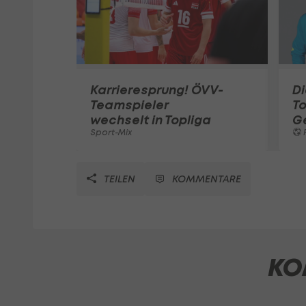
Karrieresprung! ÖVV-
Di
Teamspieler
T
wechselt in Topliga
G
Sport-Mix
F
TEILEN
KOMMENTARE
KO