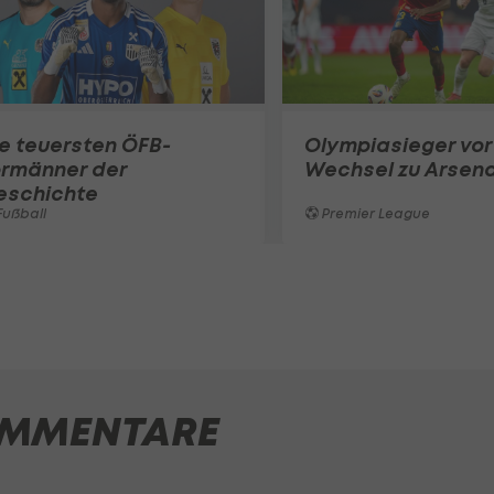
e teuersten ÖFB-
Olympiasieger vor
ormänner der
Wechsel zu Arsena
eschichte
ußball
Premier League
MMENTARE