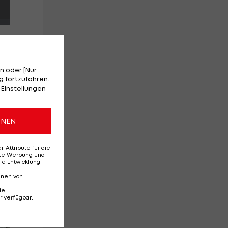
n oder [Nur
 fortzufahren.
age
 Einstellungen
ONEN
Attribute für die
erte Werbung und
ie Entwicklung
nnen von
ie
r verfügbar
:
Red-Bull-Rückkehr?
Ten