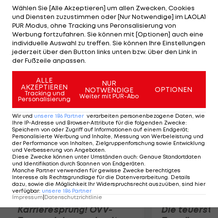
League-Klub Dundee United, der heuer an der
Wählen Sie [Alle Akzeptieren] um allen Zwecken, Cookies
und Diensten zuzustimmen oder [Nur Notwendige] im LAOLA1
Europa League teilnimmt, ein. In Bad Wimsbach
PUR Modus, ohne Tracking uns Peronsalisierung von
erzielen Muhammed Ildiz (17.) und Christopher
Werbung fortzufahren. Sie können mit [Optionen] auch eine
individuelle Auswahl zu treffen. Sie können Ihre Einstellungen
Drazan (20. und 57.) die Treffer. Mit einem
jederzeit über den Button links unten bzw. über den Link in
Blitzturnier in St. Pölten und dem Spiel gegen die
der Fußzeile anpassen.
Roma beendet Rapid die Vorbereitung.
ALLE
NUR
AKZEPTIEREN
OPTIONEN
NOTWENDIGE
Mehr zum Thema
Tracking und
Weiter mit PUR-Abo
Personalisierung
Wir und
unsere
186
Partner
verarbeiten personenbezogene Daten, wie
Ihre IP-Adresse und Browser-Attribute für die folgenden Zwecke
:
Speichern von oder Zugriff auf Informationen auf einem Endgerät;
Personalisierte Werbung und Inhalte, Messung von Werbeleistung und
der Performance von Inhalten, Zielgruppenforschung sowie Entwicklung
und Verbesserung von Angeboten
.
Diese Zwecke können unter Umständen auch
:
Genaue Standortdaten
und Identifikation durch Scannen von Endgeräten
.
Manche Partner verwenden für gewisse Zwecke berechtigtes
Interesse als Rechtsgrundlage für die Datenverarbeitung. Details
dazu, sowie die Möglichkeit Ihr Widerspruchsrecht auszuüben, sind hier
verfügbar
:
unsere
186
Partner
Impressum
|
Datenschutzrichtlinie
Karrieresprung! ÖVV-
Die teuerst