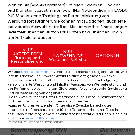
Zweikampfverhalten hat gestimmt. Er war sehr
Wählen Sie [Alle Akzeptieren] um allen Zwecken, Cookies
und Diensten zuzustimmen oder [Nur Notwendige] im LAOLA1
aggressiv. Das war schon einmal eine Duftnote",
PUR Modus, ohne Tracking uns Peronsalisierung von
sagt General Manager Gerhard Goldbrich bei
Werbung fortzufahren. Sie können mit [Optionen] auch eine
individuelle Auswahl zu treffen. Sie können Ihre Einstellungen
LAOLA1. Beim 3:1 gegen den KSV hatte der
jederzeit über den Button links unten bzw. über den Link in
defensive Mittelfeldspieler, der zuletzt für Slavia
der Fußzeile anpassen.
Sofia spielte, auch getroffen.
ALLE
NUR
AKZEPTIEREN
OPTIONEN
NOTWENDIGE
Mehr zum Thema
Tracking und
Weiter mit PUR-Abo
Personalisierung
Wir und
unsere
186
Partner
verarbeiten personenbezogene Daten, wie
Ihre IP-Adresse und Browser-Attribute für die folgenden Zwecke
:
Speichern von oder Zugriff auf Informationen auf einem Endgerät;
Personalisierte Werbung und Inhalte, Messung von Werbeleistung und
der Performance von Inhalten, Zielgruppenforschung sowie Entwicklung
und Verbesserung von Angeboten
.
Diese Zwecke können unter Umständen auch
:
Genaue Standortdaten
und Identifikation durch Scannen von Endgeräten
.
Manche Partner verwenden für gewisse Zwecke berechtigtes
Interesse als Rechtsgrundlage für die Datenverarbeitung. Details
dazu, sowie die Möglichkeit Ihr Widerspruchsrecht auszuüben, sind hier
verfügbar
:
unsere
186
Partner
Impressum
|
Datenschutzrichtlinie
Karrieresprung! ÖVV-
Die teuerst