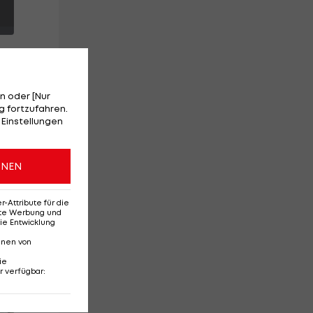
n oder [Nur
 fortzufahren.
 Einstellungen
on
ONEN
Attribute für die
erte Werbung und
ie Entwicklung
nnen von
ie
r verfügbar
:
Red-Bull-Rückkehr?
Ten