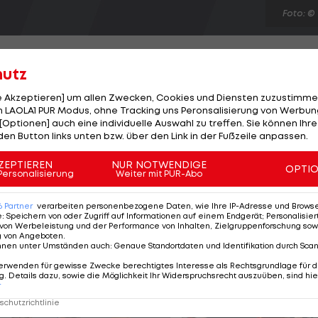
Foto: ©
hutz
le Akzeptieren] um allen Zwecken, Cookies und Diensten zuzustimme
 LAOLA1 PUR Modus, ohne Tracking uns Peronsalisierung von Werbung
d APOEL Nikosia endet in Rottenmann unentschieden.
[Optionen] auch eine individuelle Auswahl zu treffen. Sie können Ihre
te 31 in Front, Ribeiro (82.) gleicht in der Schlussphase
den Button links unten bzw. über den Link in der Fußzeile anpassen.
ncen zu wenige Tore gemacht. Auch die zweite Formati
ZEPTIEREN
NUR NOTWENDIGE
OPTI
einen solchen Gegner kann man schon mal einen
Personalisierung
Weiter mit PUR-Abo
turm-Coach Peter Hyballa das Spiel gegen den CL-
6
Partner
verarbeiten personenbezogene Daten, wie Ihre IP-Adresse und Browser-
.
e
:
Speichern von oder Zugriff auf Informationen auf einem Endgerät; Personalisi
von Werbeleistung und der Performance von Inhalten, Zielgruppenforschung sow
g von Angeboten
.
nnen unter Umständen auch
:
Genaue Standortdaten und Identifikation durch Sca
erwenden für gewisse Zwecke berechtigtes Interesse als Rechtsgrundlage für d
. Details dazu, sowie die Möglichkeit Ihr Widerspruchsrecht auszuüben, sind hie
r
chutzrichtlinie