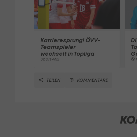
Karrieresprung! ÖVV-
Di
Teamspieler
T
wechselt in Topliga
G
Sport-Mix
F
TEILEN
KOMMENTARE
KO