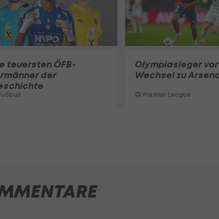
e teuersten ÖFB-
Olympiasieger vor
ormänner der
Wechsel zu Arsena
eschichte
ußball
Premier League
MMENTARE