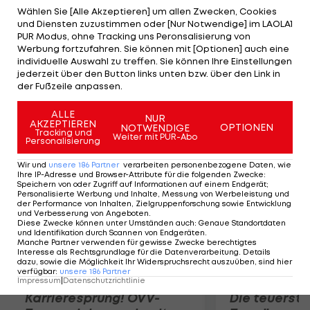
Nachsetzen (26.) zur Führung, zwei Minuten später
Wählen Sie [Alle Akzeptieren] um allen Zwecken, Cookies
und Diensten zuzustimmen oder [Nur Notwendige] im LAOLA1
erhöht Marco Djuricin aus spitzem Winkel auf 2:0.
PUR Modus, ohne Tracking uns Peronsalisierung von
Nach Wechseln auf beiden Seiten legt Nikola
Werbung fortzufahren. Sie können mit [Optionen] auch eine
individuelle Auswahl zu treffen. Sie können Ihre Einstellungen
Vujadinovic (76.) noch einen drauf ehe Hervin
jederzeit über den Button links unten bzw. über den Link in
Ongenda per Lupfer den einzigen Treffer der
der Fußzeile anpassen.
Gäste markiert (85.).
ALLE
NUR
AKZEPTIEREN
OPTIONEN
NOTWENDIGE
Mehr zum Thema
Tracking und
Weiter mit PUR-Abo
Personalisierung
Wir und
unsere
186
Partner
verarbeiten personenbezogene Daten, wie
Ihre IP-Adresse und Browser-Attribute für die folgenden Zwecke
:
Speichern von oder Zugriff auf Informationen auf einem Endgerät;
Personalisierte Werbung und Inhalte, Messung von Werbeleistung und
der Performance von Inhalten, Zielgruppenforschung sowie Entwicklung
und Verbesserung von Angeboten
.
Diese Zwecke können unter Umständen auch
:
Genaue Standortdaten
und Identifikation durch Scannen von Endgeräten
.
Manche Partner verwenden für gewisse Zwecke berechtigtes
Interesse als Rechtsgrundlage für die Datenverarbeitung. Details
dazu, sowie die Möglichkeit Ihr Widerspruchsrecht auszuüben, sind hier
verfügbar
:
unsere
186
Partner
Impressum
|
Datenschutzrichtlinie
Karrieresprung! ÖVV-
Die teuerst