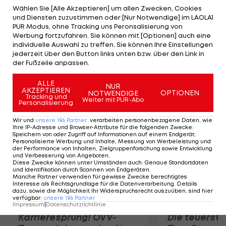
sogar als heißester Kandidat auf den vakanten
Wählen Sie [Alle Akzeptieren] um allen Zwecken, Cookies
und Diensten zuzustimmen oder [Nur Notwendige] im LAOLA1
Posten. Bereits vorher wurde Stöger als
PUR Modus, ohne Tracking uns Peronsalisierung von
Nachfolger von Thomas Schaaf in Bremen
Werbung fortzufahren. Sie können mit [Optionen] auch eine
individuelle Auswahl zu treffen. Sie können Ihre Einstellungen
gehandelt, dieses Amt hat nun aber der
jederzeit über den Button links unten bzw. über den Link in
ehemalige DFB-Sportdirektor Robin Dutt
der Fußzeile anpassen.
übernommen.
ALLE
NUR
AKZEPTIEREN
OPTIONEN
NOTWENDIGE
Mehr zum Thema
Tracking und
Weiter mit PUR-Abo
Personalisierung
Wir und
unsere
186
Partner
verarbeiten personenbezogene Daten, wie
Ihre IP-Adresse und Browser-Attribute für die folgenden Zwecke
:
Speichern von oder Zugriff auf Informationen auf einem Endgerät;
Personalisierte Werbung und Inhalte, Messung von Werbeleistung und
der Performance von Inhalten, Zielgruppenforschung sowie Entwicklung
und Verbesserung von Angeboten
.
Diese Zwecke können unter Umständen auch
:
Genaue Standortdaten
und Identifikation durch Scannen von Endgeräten
.
Manche Partner verwenden für gewisse Zwecke berechtigtes
Interesse als Rechtsgrundlage für die Datenverarbeitung. Details
dazu, sowie die Möglichkeit Ihr Widerspruchsrecht auszuüben, sind hier
verfügbar
:
unsere
186
Partner
Impressum
|
Datenschutzrichtlinie
Karrieresprung! ÖVV-
Die teuerst