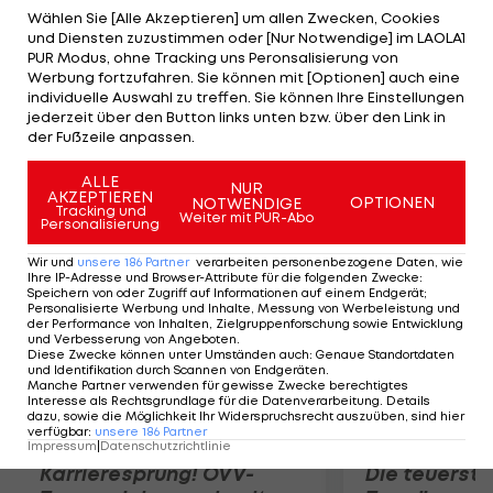
(So., 16:30 Uhr) aus. Bänder seien aber keine
Wählen Sie [Alle Akzeptieren] um allen Zwecken, Cookies
und Diensten zuzustimmen oder [Nur Notwendige] im LAOLA1
verletzt. Positive Nachrichten gibt es unterdessen
PUR Modus, ohne Tracking uns Peronsalisierung von
von Thanos Petsos und Louis Schaub. Die beiden
Werbung fortzufahren. Sie können mit [Optionen] auch eine
individuelle Auswahl zu treffen. Sie können Ihre Einstellungen
sind nach ihren Verletzungspausen wieder im
jederzeit über den Button links unten bzw. über den Link in
Mannschaftstraining und für das Auswärtsspiel in
der Fußzeile anpassen.
Kärnten auch einsatzbereit.
ALLE
NUR
AKZEPTIEREN
OPTIONEN
NOTWENDIGE
Mehr zum Thema
Tracking und
Weiter mit PUR-Abo
Personalisierung
Wir und
unsere
186
Partner
verarbeiten personenbezogene Daten, wie
Ihre IP-Adresse und Browser-Attribute für die folgenden Zwecke
:
Speichern von oder Zugriff auf Informationen auf einem Endgerät;
Personalisierte Werbung und Inhalte, Messung von Werbeleistung und
der Performance von Inhalten, Zielgruppenforschung sowie Entwicklung
und Verbesserung von Angeboten
.
Diese Zwecke können unter Umständen auch
:
Genaue Standortdaten
und Identifikation durch Scannen von Endgeräten
.
Manche Partner verwenden für gewisse Zwecke berechtigtes
Interesse als Rechtsgrundlage für die Datenverarbeitung. Details
dazu, sowie die Möglichkeit Ihr Widerspruchsrecht auszuüben, sind hier
verfügbar
:
unsere
186
Partner
Impressum
|
Datenschutzrichtlinie
Karrieresprung! ÖVV-
Die teuerst