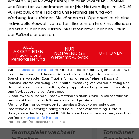
Wählen Sie [Alle Akzeptieren] um allen Zwecken, Cookies
Schalke-Angreifer Pukki (70.) per Abstauber aus.
und Diensten zuzustimmen oder [Nur Notwendige] im LAOLA1
SCR-Neuzugang Beric kommt in der zweiten
PUR Modus, ohne Tracking uns Peronsalisierung von
Werbung fortzufahren. Sie können mit [Optionen] auch eine
Hälfte zum Einsatz, bleibt aber ohne Glanzpunkte.
individuelle Auswahl zu treffen. Sie können Ihre Einstellungen
Nach dem Abriss des Hanappi-Stadions im Herbst
jederzeit über den Button links unten bzw. über den Link in
der Fußzeile anpassen.
wird an selber Stelle das Allianz-Stadion errichtet.
ALLE
NUR
AKZEPTIEREN
Mehr zum Thema
OPTIONEN
NOTWENDIGE
Tracking und
Weiter mit PUR-Abo
Personalisierung
Wir und
unsere
186
Partner
verarbeiten personenbezogene Daten, wie
Ihre IP-Adresse und Browser-Attribute für die folgenden Zwecke
:
Speichern von oder Zugriff auf Informationen auf einem Endgerät;
Personalisierte Werbung und Inhalte, Messung von Werbeleistung und
der Performance von Inhalten, Zielgruppenforschung sowie Entwicklung
und Verbesserung von Angeboten
.
Diese Zwecke können unter Umständen auch
:
Genaue Standortdaten
und Identifikation durch Scannen von Endgeräten
.
Manche Partner verwenden für gewisse Zwecke berechtigtes
Interesse als Rechtsgrundlage für die Datenverarbeitung. Details
dazu, sowie die Möglichkeit Ihr Widerspruchsrecht auszuüben, sind hier
verfügbar
:
unsere
186
Partner
Impressum
|
Datenschutzrichtlinie
Karrieresprung! ÖVV-
Die teuerst
Teamspieler wechselt
Tormänner d