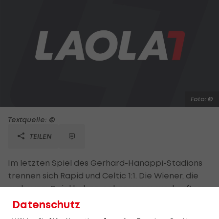
Foto: ©
Textquelle: ©
TEILEN
Im letzten Spiel des Gerhard-Hanappi-Stadions
trennen sich Rapid und Celtic 1:1. Die Wiener, die
mehr vom Spiel haben, gehen vor ausverkauftem
Haus früh in Führung: Van Dijk (8.) köpft einen Alar-
Datenschutz
Freistoß ins eigene Tor. Nach der Pause gleicht Ex-