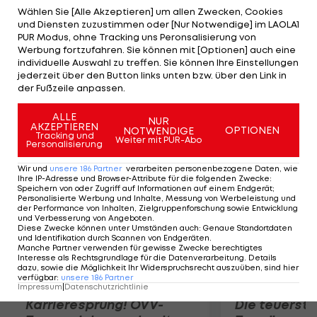
phasenweise schon sehr gut kombiniert und uns
Wählen Sie [Alle Akzeptieren] um allen Zwecken, Cookies
und Diensten zuzustimmen oder [Nur Notwendige] im LAOLA1
einige Chancen erarbeitet", so der Deutsche.
PUR Modus, ohne Tracking uns Peronsalisierung von
Aufgrund der hohen Erwartungen an die
Werbung fortzufahren. Sie können mit [Optionen] auch eine
individuelle Auswahl zu treffen. Sie können Ihre Einstellungen
Mannschaft erwartet der 45-Jährige einen
jederzeit über den Button links unten bzw. über den Link in
lebhaften Konkurrenzkampf im Kader: "Die Spieler
der Fußzeile anpassen.
müssen sich immer wieder neu aufdrängen."
ALLE
NUR
AKZEPTIEREN
OPTIONEN
NOTWENDIGE
Mehr zum Thema
Tracking und
Weiter mit PUR-Abo
Personalisierung
Wir und
unsere
186
Partner
verarbeiten personenbezogene Daten, wie
Ihre IP-Adresse und Browser-Attribute für die folgenden Zwecke
:
Speichern von oder Zugriff auf Informationen auf einem Endgerät;
Personalisierte Werbung und Inhalte, Messung von Werbeleistung und
der Performance von Inhalten, Zielgruppenforschung sowie Entwicklung
und Verbesserung von Angeboten
.
Diese Zwecke können unter Umständen auch
:
Genaue Standortdaten
und Identifikation durch Scannen von Endgeräten
.
Manche Partner verwenden für gewisse Zwecke berechtigtes
Interesse als Rechtsgrundlage für die Datenverarbeitung. Details
dazu, sowie die Möglichkeit Ihr Widerspruchsrecht auszuüben, sind hier
verfügbar
:
unsere
186
Partner
Impressum
|
Datenschutzrichtlinie
Karrieresprung! ÖVV-
Die teuerst