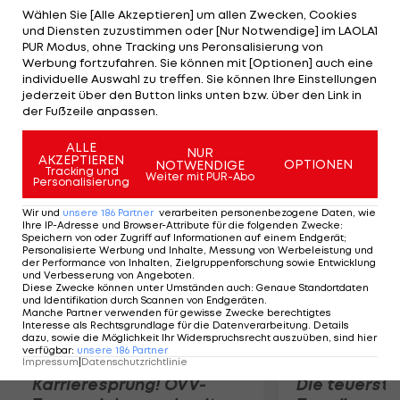
zumindest das Auswärtsspiel beim SV
Wählen Sie [Alle Akzeptieren] um allen Zwecken, Cookies
und Diensten zuzustimmen oder [Nur Notwendige] im LAOLA1
Mattersburg in der 14. Runde verpassen. Weitere
PUR Modus, ohne Tracking uns Peronsalisierung von
Untersuchungen am Dienstag und Mittwoch sollen
Werbung fortzufahren. Sie können mit [Optionen] auch eine
individuelle Auswahl zu treffen. Sie können Ihre Einstellungen
einen genauen Aufschluss über die Schwere der
jederzeit über den Button links unten bzw. über den Link in
Verletzung ergeben. Der 31-Jährige war bisher in
der Fußzeile anpassen.
allen Meisterschaftspartien im Einsatz.
ALLE
NUR
AKZEPTIEREN
OPTIONEN
NOTWENDIGE
Mehr zum Thema
Tracking und
Weiter mit PUR-Abo
Personalisierung
Wir und
unsere
186
Partner
verarbeiten personenbezogene Daten, wie
Ihre IP-Adresse und Browser-Attribute für die folgenden Zwecke
:
Speichern von oder Zugriff auf Informationen auf einem Endgerät;
Personalisierte Werbung und Inhalte, Messung von Werbeleistung und
der Performance von Inhalten, Zielgruppenforschung sowie Entwicklung
und Verbesserung von Angeboten
.
Diese Zwecke können unter Umständen auch
:
Genaue Standortdaten
und Identifikation durch Scannen von Endgeräten
.
Manche Partner verwenden für gewisse Zwecke berechtigtes
Interesse als Rechtsgrundlage für die Datenverarbeitung. Details
dazu, sowie die Möglichkeit Ihr Widerspruchsrecht auszuüben, sind hier
verfügbar
:
unsere
186
Partner
Impressum
|
Datenschutzrichtlinie
Karrieresprung! ÖVV-
Die teuerst