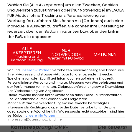
wird nach dem Trainingszentrum in Salzburg
Wählen Sie [Alle Akzeptieren] um allen Zwecken, Cookies
und Diensten zuzustimmen oder [Nur Notwendige] im LAOLA1
sicher das modernste in Österreich", so Rieds
PUR Modus, ohne Tracking uns Peronsalisierung von
Infrastruktur-Vorstand Thomas Gahleitner. "Es ist
Werbung fortzufahren. Sie können mit [Optionen] auch eine
individuelle Auswahl zu treffen. Sie können Ihre Einstellungen
uns bewusst, dass wir mit diesem neuen Zentrum
jederzeit über den Button links unten bzw. über den Link in
in Österreich ganz oben stehen werden", meint
der Fußzeile anpassen.
Manager Stefan Reiter.
ALLE
NUR
AKZEPTIEREN
OPTIONEN
NOTWENDIGE
Mehr zum Thema
Tracking und
Weiter mit PUR-Abo
Personalisierung
Wir und
unsere
186
Partner
verarbeiten personenbezogene Daten, wie
Ihre IP-Adresse und Browser-Attribute für die folgenden Zwecke
:
Speichern von oder Zugriff auf Informationen auf einem Endgerät;
Personalisierte Werbung und Inhalte, Messung von Werbeleistung und
der Performance von Inhalten, Zielgruppenforschung sowie Entwicklung
und Verbesserung von Angeboten
.
Diese Zwecke können unter Umständen auch
:
Genaue Standortdaten
und Identifikation durch Scannen von Endgeräten
.
Manche Partner verwenden für gewisse Zwecke berechtigtes
Interesse als Rechtsgrundlage für die Datenverarbeitung. Details
dazu, sowie die Möglichkeit Ihr Widerspruchsrecht auszuüben, sind hier
verfügbar
:
unsere
186
Partner
Impressum
|
Datenschutzrichtlinie
Karrieresprung! ÖVV-
Die teuerst