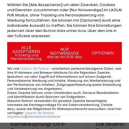
zwei Auswärtsspielen zwei Niederlagen, diesmal
Wählen Sie [Alle Akzeptieren] um allen Zwecken, Cookies
und Diensten zuzustimmen oder [Nur Notwendige] im LAOLA1
habe man schon nach einem Spiel einen Punkt auf
PUR Modus, ohne Tracking uns Peronsalisierung von
dem Konto. Für die Südstädter bestätigte der
Werbung fortzufahren. Sie können mit [Optionen] auch eine
individuelle Auswahl zu treffen. Sie können Ihre Einstellungen
Punktgewinn den eingeschlagenen Weg. "Dieser
jederzeit über den Button links unten bzw. über den Link in
Punkt ist für uns Gold wert", war Trainer Walter
der Fußzeile anpassen.
Knaller zufrieden.
ALLE
NUR
AKZEPTIEREN
OPTIONEN
NOTWENDIGE
Mehr zum Thema
Tracking und
Weiter mit PUR-Abo
Personalisierung
Wir und
unsere
186
Partner
verarbeiten personenbezogene Daten, wie
Ihre IP-Adresse und Browser-Attribute für die folgenden Zwecke
:
Speichern von oder Zugriff auf Informationen auf einem Endgerät;
Personalisierte Werbung und Inhalte, Messung von Werbeleistung und
der Performance von Inhalten, Zielgruppenforschung sowie Entwicklung
und Verbesserung von Angeboten
.
Diese Zwecke können unter Umständen auch
:
Genaue Standortdaten
und Identifikation durch Scannen von Endgeräten
.
Manche Partner verwenden für gewisse Zwecke berechtigtes
Interesse als Rechtsgrundlage für die Datenverarbeitung. Details
dazu, sowie die Möglichkeit Ihr Widerspruchsrecht auszuüben, sind hier
verfügbar
:
unsere
186
Partner
Impressum
|
Datenschutzrichtlinie
Karrieresprung! ÖVV-
Die teuerst