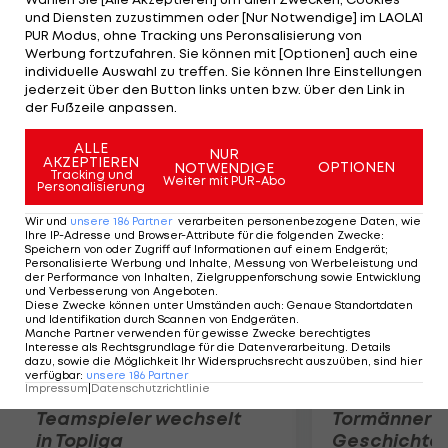
eigentlich im Griff, verabsäumen es aber, in
und Diensten zuzustimmen oder [Nur Notwendige] im LAOLA1
Halbzeit zwei nachzulegen. Tomi (81.) und Reyna
PUR Modus, ohne Tracking uns Peronsalisierung von
Werbung fortzufahren. Sie können mit [Optionen] auch eine
(87.) drehen das Spiel in der Schlussphase und
individuelle Auswahl zu treffen. Sie können Ihre Einstellungen
sorgen für den ersten Heimsieg der Grödiger über
jederzeit über den Button links unten bzw. über den Link in
der Fußzeile anpassen.
Sturm in der Bundesliga.
ALLE
NUR
Mehr zum Thema
AKZEPTIEREN
OPTIONEN
NOTWENDIGE
Tracking und
Weiter mit PUR-Abo
Personalisierung
Wir und
unsere
186
Partner
verarbeiten personenbezogene Daten, wie
Ihre IP-Adresse und Browser-Attribute für die folgenden Zwecke
:
Speichern von oder Zugriff auf Informationen auf einem Endgerät;
Personalisierte Werbung und Inhalte, Messung von Werbeleistung und
der Performance von Inhalten, Zielgruppenforschung sowie Entwicklung
und Verbesserung von Angeboten
.
Diese Zwecke können unter Umständen auch
:
Genaue Standortdaten
und Identifikation durch Scannen von Endgeräten
.
Manche Partner verwenden für gewisse Zwecke berechtigtes
Interesse als Rechtsgrundlage für die Datenverarbeitung. Details
dazu, sowie die Möglichkeit Ihr Widerspruchsrecht auszuüben, sind hier
verfügbar
:
unsere
186
Partner
Impressum
|
Datenschutzrichtlinie
Karrieresprung! ÖVV-
Die teuerst
Teamspieler wechselt
Tormänner d
in Topliga
Geschichte