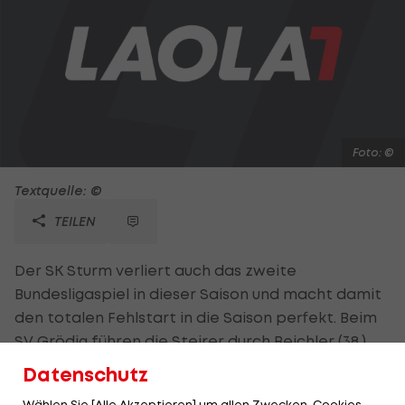
Foto: ©
Textquelle: ©
TEILEN
Der SK Sturm verliert auch das zweite
Bundesligaspiel in dieser Saison und macht damit
den totalen Fehlstart in die Saison perfekt. Beim
SV Grödig führen die Steirer durch Beichler (38.),
der einen Hadzic-Schuss mit der Brust ins Tor
Datenschutz
verlängert, verdient und haben die Partie
Wählen Sie [Alle Akzeptieren] um allen Zwecken, Cookies