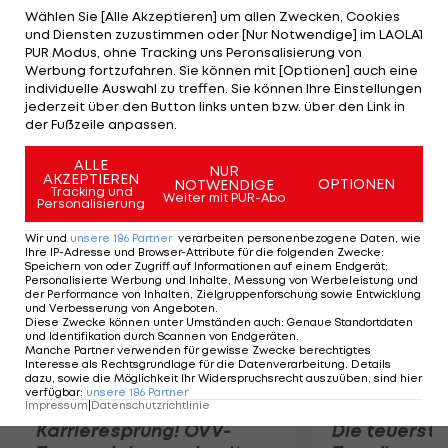
den "Bullen" erst im Frühjahr mit einem
Wählen Sie [Alle Akzeptieren] um allen Zwecken, Cookies
und Diensten zuzustimmen oder [Nur Notwendige] im LAOLA1
Profivertrag ausgestattet wurde, ist nach dem
PUR Modus, ohne Tracking uns Peronsalisierung von
Abgang von Stefan Stangl (Horn) für die
Werbung fortzufahren. Sie können mit [Optionen] auch eine
individuelle Auswahl zu treffen. Sie können Ihre Einstellungen
Linksverteidiger-Position eingeplant. Sturm-
jederzeit über den Button links unten bzw. über den Link in
Coach Peter Hyballa hat den Youngster schon bei
der Fußzeile anpassen.
den RB Juniors gefördert.
ALLE
NUR
AKZEPTIEREN
OPTIONEN
NOTWENDIGE
Mehr zum Thema
Tracking und
Weiter mit PUR-Abo
Personalisierung
Wir und
unsere
186
Partner
verarbeiten personenbezogene Daten, wie
Ihre IP-Adresse und Browser-Attribute für die folgenden Zwecke
:
Speichern von oder Zugriff auf Informationen auf einem Endgerät;
Personalisierte Werbung und Inhalte, Messung von Werbeleistung und
der Performance von Inhalten, Zielgruppenforschung sowie Entwicklung
und Verbesserung von Angeboten
.
Diese Zwecke können unter Umständen auch
:
Genaue Standortdaten
und Identifikation durch Scannen von Endgeräten
.
Manche Partner verwenden für gewisse Zwecke berechtigtes
Interesse als Rechtsgrundlage für die Datenverarbeitung. Details
dazu, sowie die Möglichkeit Ihr Widerspruchsrecht auszuüben, sind hier
verfügbar
:
unsere
186
Partner
Impressum
|
Datenschutzrichtlinie
Karrieresprung! ÖVV-
Die teuerst