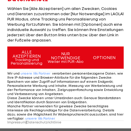
Erhöhung der Kapazität angestrebt wird. "Wir
Wählen Sie [Alle Akzeptieren] um allen Zwecken, Cookies
haben noch etwas mehr als ein halbes Jahr Zeit,
und Diensten zuzustimmen oder [Nur Notwendige] im LAOLA1
Investoren und bzw. oder Kreditgeber für eine
PUR Modus, ohne Tracking uns Peronsalisierung von
Werbung fortzufahren. Sie können mit [Optionen] auch eine
umfangreichere Lösung zu finden", erklärt
individuelle Auswahl zu treffen. Sie können Ihre Einstellungen
Präsident Rudolf Edlinger. Je nach Variante
jederzeit über den Button links unten bzw. über den Link in
der Fußzeile anpassen.
würden die Kosten 20 bis 46 Millionen Euro
betragen.
ALLE
NUR
AKZEPTIEREN
OPTIONEN
NOTWENDIGE
Tracking und
Weiter mit PUR-Abo
Personalisierung
Mehr zum Thema
Wir und
unsere
186
Partner
verarbeiten personenbezogene Daten, wie
Ihre IP-Adresse und Browser-Attribute für die folgenden Zwecke
:
Speichern von oder Zugriff auf Informationen auf einem Endgerät;
Personalisierte Werbung und Inhalte, Messung von Werbeleistung und
der Performance von Inhalten, Zielgruppenforschung sowie Entwicklung
und Verbesserung von Angeboten
.
Diese Zwecke können unter Umständen auch
:
Genaue Standortdaten
und Identifikation durch Scannen von Endgeräten
.
Manche Partner verwenden für gewisse Zwecke berechtigtes
Interesse als Rechtsgrundlage für die Datenverarbeitung. Details
dazu, sowie die Möglichkeit Ihr Widerspruchsrecht auszuüben, sind hier
verfügbar
:
unsere
186
Partner
Impressum
|
Datenschutzrichtlinie