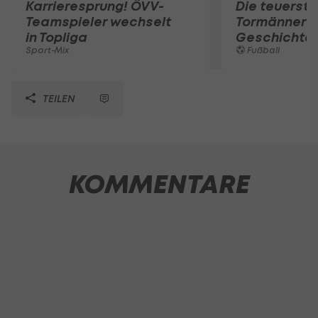
Karrieresprung! ÖVV-
Die teuerst
Teamspieler wechselt
Tormänner d
in Topliga
Geschichte
Sport-Mix
Fußball
TEILEN
KOMMENTARE