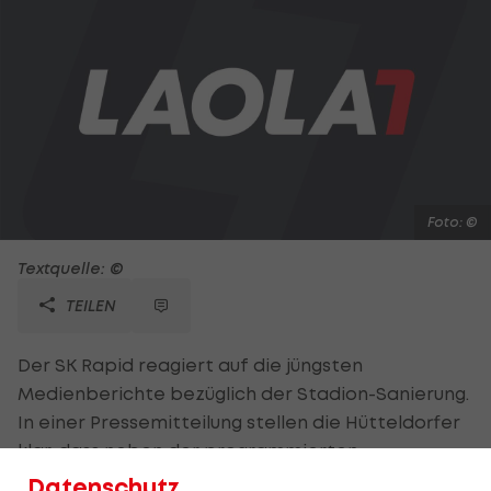
Foto: ©
Textquelle: ©
TEILEN
Der SK Rapid reagiert auf die jüngsten
Medienberichte bezüglich der Stadion-Sanierung.
In einer Pressemitteilung stellen die Hütteldorfer
klar, dass neben der programmierten
Generalsanierung des "St. Hanappi" auch eine
Datenschutz