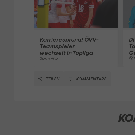
Karrieresprung! ÖVV-
Di
Teamspieler
T
wechselt in Topliga
G
Sport-Mix
F
TEILEN
KOMMENTARE
KO