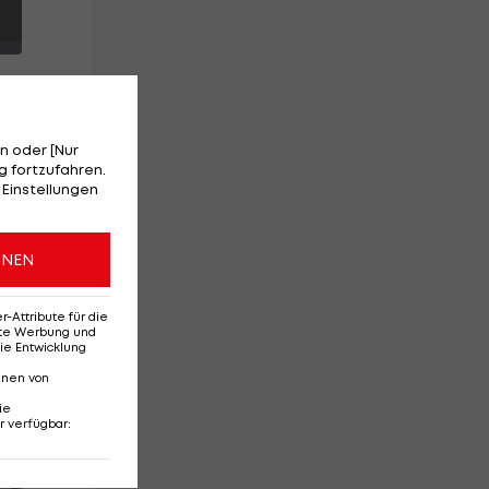
n oder [Nur
 fortzufahren.
 Einstellungen
ße
ONEN
e
Attribute für die
erte Werbung und
ie Entwicklung
nnen von
ie
r verfügbar
:
Red-Bull-Rückkehr?
Ten