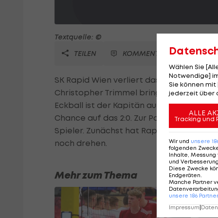
Textquelle: ©
Datensc
TEILEN
KOMMENTARE
Wählen Sie [Al
Notwendige] im
SK Rapid Wien verliert das Testspiel gegen
Sie können mit 
Christopher Trimmel bringt die Grün-We
jederzeit über 
Eckball ist der Kapitän aus kurzer Distan
ALLE AK
Chance auf das 2:0. Zur Pause bringt Bar
Tracking und 
Spieler. Zunächst hat Rapid die besseren
Wir und
unsere
18
noch drehen.
folgenden Zweck
Inhalte, Messung 
und Verbesserun
Diese Zwecke kö
Mehr zum Thema
Endgeräten
.
Manche Partner v
Datenverarbeitung
unsere
186
Partne
Impressum
|
Datens