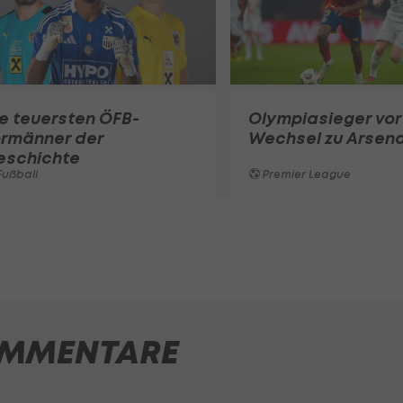
e teuersten ÖFB-
Olympiasieger vor
ormänner der
Wechsel zu Arsena
eschichte
ußball
Premier League
MMENTARE