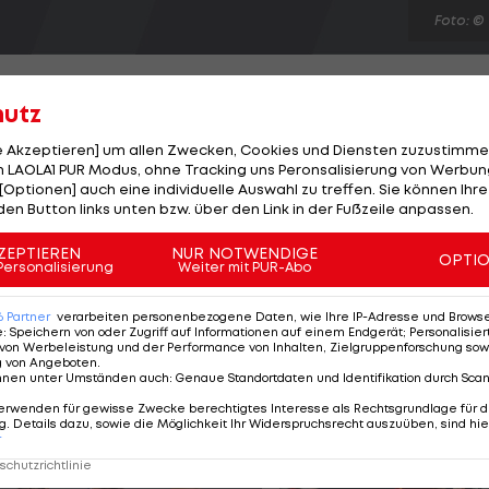
Foto: ©
hutz
le Akzeptieren] um allen Zwecken, Cookies und Diensten zuzustimme
 LAOLA1 PUR Modus, ohne Tracking uns Peronsalisierung von Werbung
 Paris Saint Germain vor 15.200 Zuschauer mit 1:2 (1:0).
[Optionen] auch eine individuelle Auswahl zu treffen. Sie können Ihre
ißen mit der ersten Chance in Führung: Nach einem
den Button links unten bzw. über den Link in der Fußzeile anpassen.
z zur Stelle. Eine Minute später vergibt Schaub die gro
ZEPTIEREN
NUR NOTWENDIGE
OPTI
isic mit Blick auf das Cup-Spiel am Sonntag neun neue
Personalisierung
Weiter mit PUR-Abo
 Chancen, ehe Pastore (77.) und Gameiro (81.) die Parti
6
Partner
verarbeiten personenbezogene Daten, wie Ihre IP-Adresse und Browser-
e
:
Speichern von oder Zugriff auf Informationen auf einem Endgerät; Personalisi
von Werbeleistung und der Performance von Inhalten, Zielgruppenforschung sow
g von Angeboten
.
nnen unter Umständen auch
:
Genaue Standortdaten und Identifikation durch Sca
erwenden für gewisse Zwecke berechtigtes Interesse als Rechtsgrundlage für d
. Details dazu, sowie die Möglichkeit Ihr Widerspruchsrecht auszuüben, sind hie
r
chutzrichtlinie