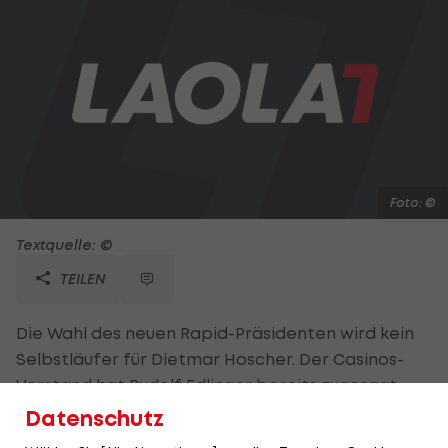
Foto: ©
Textquelle: ©
TEILEN
Die Wahl des neuen Rapid-Präsidenten wird kein
Selbstläufer für Dietmar Hoscher. Der Casinos-
Vorstand hat Rudolf Edlinger bereits zugesagt,
dass er bei der Hauptversammlung im November
Datenschutz
antreten wird. Laut "Kurier" gibt es nun einen