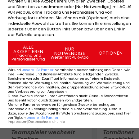
Wählen Sie [Alle Akzeptieren] um allen Zwecken, Cookies
ersten Gegenkandidaten: Erich Kirisits. Der 53-
und Diensten zuzustimmen oder [Nur Notwendige] im LAOLA1
jährige Wiener war bereits 2001, als Edlinger ins
PUR Modus, ohne Tracking uns Peronsalisierung von
Werbung fortzufahren. Sie können mit [Optionen] auch eine
Amt gewählt wurde, ein Thema. Der General
individuelle Auswahl zu treffen. Sie können Ihre Einstellungen
Manager von Rank Xerox soll zum Einstand
jederzeit über den Button links unten bzw. über den Link in
der Fußzeile anpassen.
frisches Geld in die lerre Klubkassa mitbringen.
ALLE
NUR
AKZEPTIEREN
Mehr zum Thema
OPTIONEN
NOTWENDIGE
Tracking und
Weiter mit PUR-Abo
Personalisierung
Wir und
unsere
186
Partner
verarbeiten personenbezogene Daten, wie
Ihre IP-Adresse und Browser-Attribute für die folgenden Zwecke
:
Speichern von oder Zugriff auf Informationen auf einem Endgerät;
Personalisierte Werbung und Inhalte, Messung von Werbeleistung und
der Performance von Inhalten, Zielgruppenforschung sowie Entwicklung
und Verbesserung von Angeboten
.
Diese Zwecke können unter Umständen auch
:
Genaue Standortdaten
und Identifikation durch Scannen von Endgeräten
.
Manche Partner verwenden für gewisse Zwecke berechtigtes
Interesse als Rechtsgrundlage für die Datenverarbeitung. Details
dazu, sowie die Möglichkeit Ihr Widerspruchsrecht auszuüben, sind hier
verfügbar
:
unsere
186
Partner
Impressum
|
Datenschutzrichtlinie
Karrieresprung! ÖVV-
Die teuerst
Teamspieler wechselt
Tormänner d