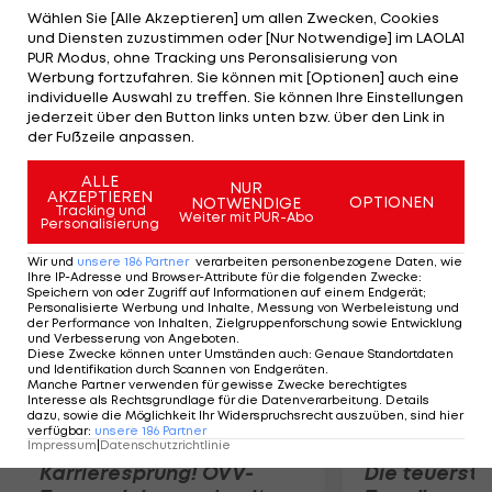
trage die Verantwortung für eine Firma. Fußball
Wählen Sie [Alle Akzeptieren] um allen Zwecken, Cookies
und Diensten zuzustimmen oder [Nur Notwendige] im LAOLA1
ist mein Hobby", erklärt der 38-Jährige, der mit
PUR Modus, ohne Tracking uns Peronsalisierung von
dem neuen Präsidenten Helmut Gruber das
Werbung fortzufahren. Sie können mit [Optionen] auch eine
individuelle Auswahl zu treffen. Sie können Ihre Einstellungen
Budget von 4,5 auf 6 Mio. Euro ausbauen will. Zum
jederzeit über den Button links unten bzw. über den Link in
Sportlichen: "Wichtig wird sein, weniger
der Fußzeile anpassen.
Gegentore zu erhalten."
ALLE
NUR
AKZEPTIEREN
OPTIONEN
NOTWENDIGE
Mehr zum Thema
Tracking und
Weiter mit PUR-Abo
Personalisierung
Wir und
unsere
186
Partner
verarbeiten personenbezogene Daten, wie
Ihre IP-Adresse und Browser-Attribute für die folgenden Zwecke
:
Speichern von oder Zugriff auf Informationen auf einem Endgerät;
Personalisierte Werbung und Inhalte, Messung von Werbeleistung und
der Performance von Inhalten, Zielgruppenforschung sowie Entwicklung
und Verbesserung von Angeboten
.
Diese Zwecke können unter Umständen auch
:
Genaue Standortdaten
und Identifikation durch Scannen von Endgeräten
.
Manche Partner verwenden für gewisse Zwecke berechtigtes
Interesse als Rechtsgrundlage für die Datenverarbeitung. Details
dazu, sowie die Möglichkeit Ihr Widerspruchsrecht auszuüben, sind hier
verfügbar
:
unsere
186
Partner
Impressum
|
Datenschutzrichtlinie
Karrieresprung! ÖVV-
Die teuerst