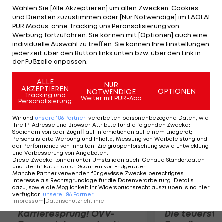
sportlichen Perspektiven sind sehr groß", so der
Wählen Sie [Alle Akzeptieren] um allen Zwecken, Cookies
und Diensten zuzustimmen oder [Nur Notwendige] im LAOLA1
40-Jährige. Sportdirektor Ralf Rangnick freut sich:
PUR Modus, ohne Tracking uns Peronsalisierung von
"Eine absolute Verstärkung!" Der bisherige
Werbung fortzufahren. Sie können mit [Optionen] auch eine
individuelle Auswahl zu treffen. Sie können Ihre Einstellungen
Geschäftsführer Peter Vogl beendet seine
jederzeit über den Button links unten bzw. über den Link in
Tätigkeit, bleibt dem Verein aber als Anwalt und
der Fußzeile anpassen.
Berater erhalten.
ALLE
NUR
AKZEPTIEREN
OPTIONEN
NOTWENDIGE
Mehr zum Thema
Tracking und
Weiter mit PUR-Abo
Personalisierung
Wir und
unsere
186
Partner
verarbeiten personenbezogene Daten, wie
Ihre IP-Adresse und Browser-Attribute für die folgenden Zwecke
:
Speichern von oder Zugriff auf Informationen auf einem Endgerät;
Personalisierte Werbung und Inhalte, Messung von Werbeleistung und
der Performance von Inhalten, Zielgruppenforschung sowie Entwicklung
und Verbesserung von Angeboten
.
Diese Zwecke können unter Umständen auch
:
Genaue Standortdaten
und Identifikation durch Scannen von Endgeräten
.
Manche Partner verwenden für gewisse Zwecke berechtigtes
Interesse als Rechtsgrundlage für die Datenverarbeitung. Details
dazu, sowie die Möglichkeit Ihr Widerspruchsrecht auszuüben, sind hier
verfügbar
:
unsere
186
Partner
Impressum
|
Datenschutzrichtlinie
Karrieresprung! ÖVV-
Die teuerst