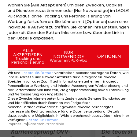
Stefan Kulovits, dem vor dem ersten
Wählen Sie [Alle Akzeptieren] um allen Zwecken, Cookies
und Diensten zuzustimmen oder [Nur Notwendige] im LAOLA1
Gegentreffer ein schwerer Fehler unterlief,
PUR Modus, ohne Tracking uns Peronsalisierung von
erklärt: "Die Situation beim 0:1 war dumm, das darf
Werbung fortzufahren. Sie können mit [Optionen] auch eine
individuelle Auswahl zu treffen. Sie können Ihre Einstellungen
nicht passieren." Königshofer gibt die Marschroute
jederzeit über den Button links unten bzw. über den Link in
für die nächsten Tage vor: "Wir müssen das
der Fußzeile anpassen.
abhaken."
ALLE
NUR
AKZEPTIEREN
OPTIONEN
NOTWENDIGE
Mehr zum Thema
Tracking und
Weiter mit PUR-Abo
Personalisierung
Wir und
unsere
186
Partner
verarbeiten personenbezogene Daten, wie
Ihre IP-Adresse und Browser-Attribute für die folgenden Zwecke
:
Speichern von oder Zugriff auf Informationen auf einem Endgerät;
Personalisierte Werbung und Inhalte, Messung von Werbeleistung und
der Performance von Inhalten, Zielgruppenforschung sowie Entwicklung
und Verbesserung von Angeboten
.
Diese Zwecke können unter Umständen auch
:
Genaue Standortdaten
und Identifikation durch Scannen von Endgeräten
.
Manche Partner verwenden für gewisse Zwecke berechtigtes
Interesse als Rechtsgrundlage für die Datenverarbeitung. Details
dazu, sowie die Möglichkeit Ihr Widerspruchsrecht auszuüben, sind hier
verfügbar
:
unsere
186
Partner
Impressum
|
Datenschutzrichtlinie
Karrieresprung! ÖVV-
Die teuerst