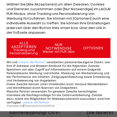
ungeschlagenen Partien zu. "Jeder Sieg schmeckt
Wählen Sie [Alle Akzeptieren] um allen Zwecken, Cookies
und Diensten zuzustimmen oder [Nur Notwendige] im LAOLA1
süß, aber dieser natürlich ganz besonders. Beim
PUR Modus, ohne Tracking uns Peronsalisierung von
regierenden Meister zu gewinnen ist nie einfach.
Werbung fortzufahren. Sie können mit [Optionen] auch eine
individuelle Auswahl zu treffen. Sie können Ihre Einstellungen
Vor allem, da der letzte Erfolg schon lange her ist",
jederzeit über den Button links unten bzw. über den Link in
freute sich Kapitän Steffen Hofmann zusammen
der Fußzeile anpassen.
mit dem Team.
ALLE
NUR
AKZEPTIEREN
OPTIONEN
NOTWENDIGE
Mehr zum Thema
Tracking und
Weiter mit PUR-Abo
Personalisierung
Wir und
unsere
186
Partner
verarbeiten personenbezogene Daten, wie
Ihre IP-Adresse und Browser-Attribute für die folgenden Zwecke
:
Speichern von oder Zugriff auf Informationen auf einem Endgerät;
Personalisierte Werbung und Inhalte, Messung von Werbeleistung und
der Performance von Inhalten, Zielgruppenforschung sowie Entwicklung
und Verbesserung von Angeboten
.
Diese Zwecke können unter Umständen auch
:
Genaue Standortdaten
und Identifikation durch Scannen von Endgeräten
.
Manche Partner verwenden für gewisse Zwecke berechtigtes
Interesse als Rechtsgrundlage für die Datenverarbeitung. Details
dazu, sowie die Möglichkeit Ihr Widerspruchsrecht auszuüben, sind hier
verfügbar
:
unsere
186
Partner
Impressum
|
Datenschutzrichtlinie
Karrieresprung! ÖVV-
Die teuerst