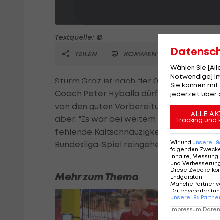
Textquelle: ©
Datensc
TEILEN
KOMMENTARE
Wählen Sie [Al
Notwendige] im
Sturm Graz ist nach der 0:2-Auftaktnie
Sie können mit 
Coach Peter Hyballa dürfte doch mehr Ze
jederzeit über 
von den guten Vorbereitungsspielen ble
ALLE AK
aber: "Es war bei weitem nicht alles sc
Tracking und 
fehlende Kaltschnäuzigkeit ließen aufgrun
Wir und
unsere
18
Bundesliga-Spiel reingehen."
folgenden Zweck
Inhalte, Messung 
und Verbesserun
Diese Zwecke kö
Mehr zum Thema
Endgeräten
.
Manche Partner v
Datenverarbeitung
unsere
186
Partne
Impressum
|
Datens