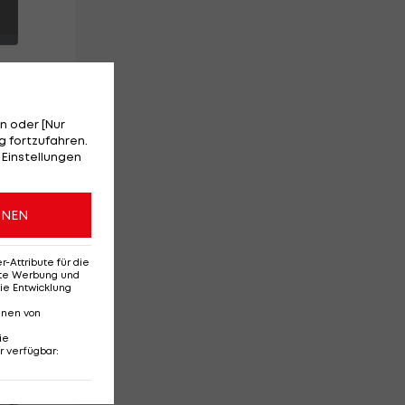
n oder [Nur
 fortzufahren.
 Einstellungen
nt
ONEN
ein
Attribute für die
erte Werbung und
ie Entwicklung
nnen von
ie
r verfügbar
:
Red-Bull-Rückkehr?
Ten