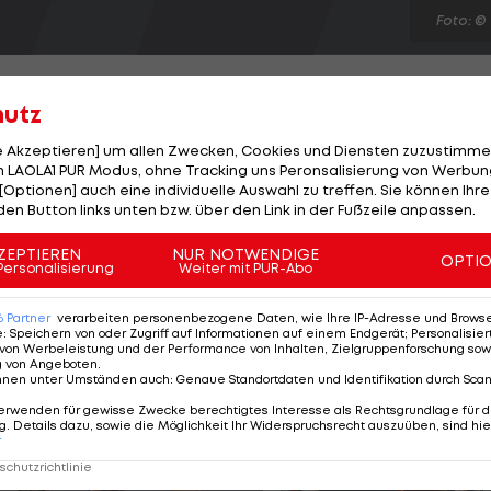
Foto: ©
hutz
le Akzeptieren] um allen Zwecken, Cookies und Diensten zuzustimme
 LAOLA1 PUR Modus, ohne Tracking uns Peronsalisierung von Werbung
derlage gegen Salzburg gewarnt. Der Umbruch mit Neo-
[Optionen] auch eine individuelle Auswahl zu treffen. Sie können Ihre
it in Anspruch nehmen. "Vielleicht haben wir uns auch
den Button links unten bzw. über den Link in der Fußzeile anpassen.
nden lassen", sucht Jürgen Säumel nach Gründen, beto
ZEPTIEREN
NUR NOTWENDIGE
OPTI
hlecht." Entscheidende Fehler vor den Gegentoren und
Personalisierung
Weiter mit PUR-Abo
d des Fehlstarts nicht mehr zu. "So darf man nicht in 
6
Partner
verarbeiten personenbezogene Daten, wie Ihre IP-Adresse und Browser-
e
:
Speichern von oder Zugriff auf Informationen auf einem Endgerät; Personalisi
von Werbeleistung und der Performance von Inhalten, Zielgruppenforschung sow
g von Angeboten
.
nnen unter Umständen auch
:
Genaue Standortdaten und Identifikation durch Sca
erwenden für gewisse Zwecke berechtigtes Interesse als Rechtsgrundlage für d
. Details dazu, sowie die Möglichkeit Ihr Widerspruchsrecht auszuüben, sind hie
r
chutzrichtlinie