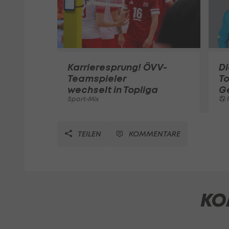
Karrieresprung! ÖVV-
Di
Teamspieler
T
wechselt in Topliga
G
Sport-Mix
F
TEILEN
KOMMENTARE
KO