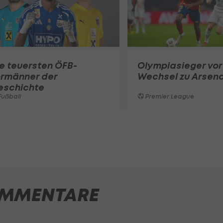
e teuersten ÖFB-
Olympiasieger vor
ormänner der
Wechsel zu Arsena
eschichte
ußball
Premier League
MMENTARE