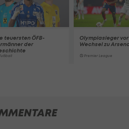
e teuersten ÖFB-
Olympiasieger vor
ormänner der
Wechsel zu Arsena
eschichte
ußball
Premier League
MMENTARE