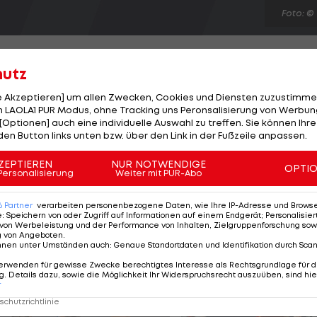
Foto: ©
hutz
le Akzeptieren] um allen Zwecken, Cookies und Diensten zuzustimme
 LAOLA1 PUR Modus, ohne Tracking uns Peronsalisierung von Werbung
rödig spielen. Das lässt der Offensivmann via
[Optionen] auch eine individuelle Auswahl zu treffen. Sie können Ihre
 Klimesch widerspricht dem Gerücht, wonach sich der
den Button links unten bzw. über den Link in der Fußzeile anpassen.
war gut") nicht zutraue. "Es ist sicher etwas
ZEPTIEREN
NUR NOTWENDIGE
OPTI
istungen hier bestätigen und sich einfach noch ein Jahr
Personalisierung
Weiter mit PUR-Abo
rei ist", so Klimesch bei LAOLA1. Huspek hatte ebenso
6
Partner
verarbeiten personenbezogene Daten, wie Ihre IP-Adresse und Browser-
e
:
Speichern von oder Zugriff auf Informationen auf einem Endgerät; Personalisi
von Werbeleistung und der Performance von Inhalten, Zielgruppenforschung sow
g von Angeboten
.
nnen unter Umständen auch
:
Genaue Standortdaten und Identifikation durch Sca
erwenden für gewisse Zwecke berechtigtes Interesse als Rechtsgrundlage für d
. Details dazu, sowie die Möglichkeit Ihr Widerspruchsrecht auszuüben, sind hie
r
chutzrichtlinie