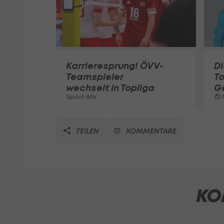
Karrieresprung! ÖVV-
Di
Teamspieler
T
wechselt in Topliga
G
Sport-Mix
F
TEILEN
KOMMENTARE
KO