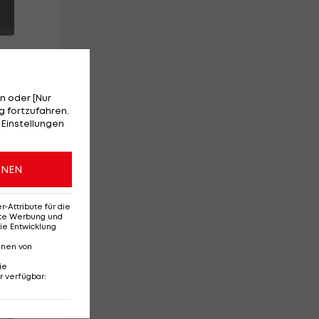
n oder [Nur
 fortzufahren.
 Einstellungen
ONEN
Attribute für die
erte Werbung und
ie Entwicklung
nnen von
ie
r verfügbar
:
Red-Bull-Rückkehr?
Ten