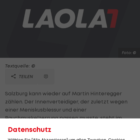
Foto: ©
Textquelle: ©
TEILEN
Salzburg kann wieder auf Martin Hinteregger
zählen. Der Innenverteidiger, der zuletzt wegen
einer Meniskusblessur und einer
Bauchmuskelzerrung passen musste, steht im
Heimspiel gegen die Admira (Samstag, 16 Uhr)
Datenschutz
wieder zur Verfügung. "Ich komme besser und
Wählen Sie [Alle Akzeptieren] um allen Zwecken, Cookies