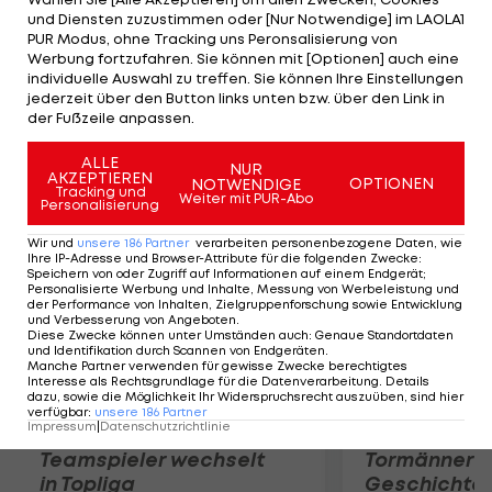
stärker zurück", ist der ÖFB-Teamspieler sicher.
und Diensten zuzustimmen oder [Nur Notwendige] im LAOLA1
Der Plan des 23-Jährigen ist klar: "Wir wollen jedes
PUR Modus, ohne Tracking uns Peronsalisierung von
Werbung fortzufahren. Sie können mit [Optionen] auch eine
Spiel gewinnen. Gegen Admira und Ried sind sechs
individuelle Auswahl zu treffen. Sie können Ihre Einstellungen
Punkte Pflicht. Wenn wir Erste sind, dann gibt's
jederzeit über den Button links unten bzw. über den Link in
der Fußzeile anpassen.
wieder Prämien."
ALLE
NUR
Mehr zum Thema
AKZEPTIEREN
OPTIONEN
NOTWENDIGE
Tracking und
Weiter mit PUR-Abo
Personalisierung
Wir und
unsere
186
Partner
verarbeiten personenbezogene Daten, wie
Ihre IP-Adresse und Browser-Attribute für die folgenden Zwecke
:
Speichern von oder Zugriff auf Informationen auf einem Endgerät;
Personalisierte Werbung und Inhalte, Messung von Werbeleistung und
der Performance von Inhalten, Zielgruppenforschung sowie Entwicklung
und Verbesserung von Angeboten
.
Diese Zwecke können unter Umständen auch
:
Genaue Standortdaten
und Identifikation durch Scannen von Endgeräten
.
Manche Partner verwenden für gewisse Zwecke berechtigtes
Interesse als Rechtsgrundlage für die Datenverarbeitung. Details
dazu, sowie die Möglichkeit Ihr Widerspruchsrecht auszuüben, sind hier
verfügbar
:
unsere
186
Partner
Impressum
|
Datenschutzrichtlinie
Karrieresprung! ÖVV-
Die teuerst
Teamspieler wechselt
Tormänner d
in Topliga
Geschichte