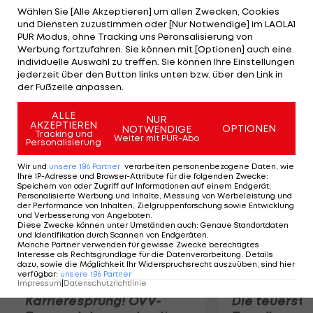
Tief in der vergangenen Herbstsaison zuletzt
Wählen Sie [Alle Akzeptieren] um allen Zwecken, Cookies
und Diensten zuzustimmen oder [Nur Notwendige] im LAOLA1
wieder sehr stark präsentiert und ist in der
PUR Modus, ohne Tracking uns Peronsalisierung von
Offensive sowohl links als auch rechts auf der
Werbung fortzufahren. Sie können mit [Optionen] auch eine
individuelle Auswahl zu treffen. Sie können Ihre Einstellungen
Außenbahn einsetzbar", so Zoran Barisic. Kainz
jederzeit über den Button links unten bzw. über den Link in
muss noch den Medizincheck bestehen, der in den
der Fußzeile anpassen.
nächsten zwei Tagen erfolgen soll.
ALLE
NUR
AKZEPTIEREN
OPTIONEN
NOTWENDIGE
Mehr zum Thema
Tracking und
Weiter mit PUR-Abo
Personalisierung
Wir und
unsere
186
Partner
verarbeiten personenbezogene Daten, wie
Ihre IP-Adresse und Browser-Attribute für die folgenden Zwecke
:
Speichern von oder Zugriff auf Informationen auf einem Endgerät;
Personalisierte Werbung und Inhalte, Messung von Werbeleistung und
der Performance von Inhalten, Zielgruppenforschung sowie Entwicklung
und Verbesserung von Angeboten
.
Diese Zwecke können unter Umständen auch
:
Genaue Standortdaten
und Identifikation durch Scannen von Endgeräten
.
Manche Partner verwenden für gewisse Zwecke berechtigtes
Interesse als Rechtsgrundlage für die Datenverarbeitung. Details
dazu, sowie die Möglichkeit Ihr Widerspruchsrecht auszuüben, sind hier
verfügbar
:
unsere
186
Partner
Impressum
|
Datenschutzrichtlinie
Karrieresprung! ÖVV-
Die teuerst