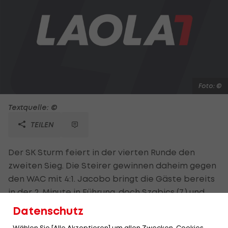
Foto: ©
Textquelle: ©
TEILEN
Der SK Sturm feiert in der vierten Runde den
zweiten Sieg. Die Steirer gewinnen daheim gegen
den WAC mit 4:1. Jacobo bringt die Gäste bereits
in der 2. Minute in Führung, doch Szabics (7.) und
Okotie (9.) drehen das Spiel rasch. Noch vor der
Datenschutz
Pause machen Sukuta-Pasu (41.) und abermals
Wählen Sie [Alle Akzeptieren] um allen Zwecken, Cookies