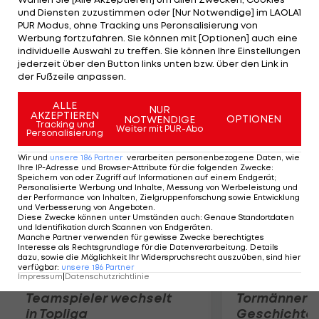
Okotie (44.) alles klar. Der FC Wacker holt indes die
und Diensten zuzustimmen oder [Nur Notwendige] im LAOLA1
ersten Punkte. Nachdem Seidl die Mattersburger
PUR Modus, ohne Tracking uns Peronsalisierung von
Werbung fortzufahren. Sie können mit [Optionen] auch eine
in Führung schießt (34.), sichern Marcelo (83.) und
individuelle Auswahl zu treffen. Sie können Ihre Einstellungen
Wernitznig (91.) den 2:1-Sieg. Höller sieht Gelb-Rot
jederzeit über den Button links unten bzw. über den Link in
der Fußzeile anpassen.
(82.).
ALLE
NUR
Mehr zum Thema
AKZEPTIEREN
OPTIONEN
NOTWENDIGE
Tracking und
Weiter mit PUR-Abo
Personalisierung
Wir und
unsere
186
Partner
verarbeiten personenbezogene Daten, wie
Ihre IP-Adresse und Browser-Attribute für die folgenden Zwecke
:
Speichern von oder Zugriff auf Informationen auf einem Endgerät;
Personalisierte Werbung und Inhalte, Messung von Werbeleistung und
der Performance von Inhalten, Zielgruppenforschung sowie Entwicklung
und Verbesserung von Angeboten
.
Diese Zwecke können unter Umständen auch
:
Genaue Standortdaten
und Identifikation durch Scannen von Endgeräten
.
Manche Partner verwenden für gewisse Zwecke berechtigtes
Interesse als Rechtsgrundlage für die Datenverarbeitung. Details
dazu, sowie die Möglichkeit Ihr Widerspruchsrecht auszuüben, sind hier
verfügbar
:
unsere
186
Partner
Impressum
|
Datenschutzrichtlinie
Karrieresprung! ÖVV-
Die teuerst
Teamspieler wechselt
Tormänner d
in Topliga
Geschichte