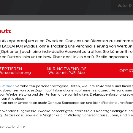
Foto: ©
hutz
le Akzeptieren] um allen Zwecken, Cookies und Diensten zuzustimme
 LAOLA1 PUR Modus, ohne Tracking uns Peronsalisierung von Werbung
 gegen Grödig in der 12. Bundesliga-Runde wieder zu
[Optionen] auch eine individuelle Auswahl zu treffen. Sie können Ihre
tzt sich mit seinen Saisontoren acht und neun wieder an
den Button links unten bzw. über den Link in der Fußzeile anpassen.
77.) verkürzt nur noch. Sturm Graz besiegt desolate
ZEPTIEREN
NUR NOTWENDIGE
OPTI
t, Madl (11.) verwandelt einen Freistoß sehenswert. Aigner
Personalisierung
Weiter mit PUR-Abo
luss. Mattersburg gewinnt in Ried dank eines Perlak-
6
Partner
verarbeiten personenbezogene Daten, wie Ihre IP-Adresse und Browser-
e
:
Speichern von oder Zugriff auf Informationen auf einem Endgerät; Personalisi
von Werbeleistung und der Performance von Inhalten, Zielgruppenforschung sow
g von Angeboten
.
nnen unter Umständen auch
:
Genaue Standortdaten und Identifikation durch Sca
erwenden für gewisse Zwecke berechtigtes Interesse als Rechtsgrundlage für d
. Details dazu, sowie die Möglichkeit Ihr Widerspruchsrecht auszuüben, sind hie
r
chutzrichtlinie