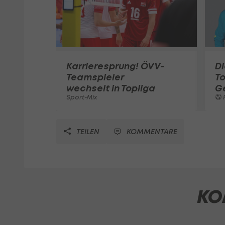
Karrieresprung! ÖVV-
Di
Teamspieler
T
wechselt in Topliga
G
Sport-Mix
F
TEILEN
KOMMENTARE
KO