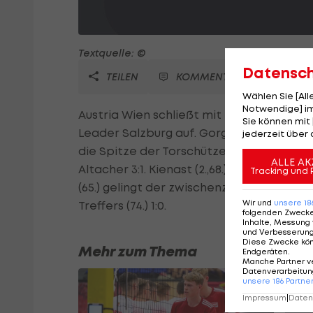
Textquelle: ©
Datensc
TEILEN
KOMMENTARE
Wählen Sie [Al
Notwendige] im
Austria Wien schließt mit einem 2:1-Sieg
Sie können mit 
Leader Salzburg auf. Gorgon (20.,43.) se
jederzeit über 
die Spitze der Torschützenliste, Djuric (
ALLE AK
Altacher 3:1. Kienast (2.,68.) tifft doppel
Tracking und 
(65.) gelingt der zwischenzeitliche Ansch
Wir und
unsere
18
Treffers (74.) 1:0.
folgenden Zweck
Inhalte, Messung 
und Verbesserun
Diese Zwecke kö
Mehr zum Thema
Endgeräten
.
Manche Partner v
Datenverarbeitung
unsere
186
Partne
Impressum
|
Datens