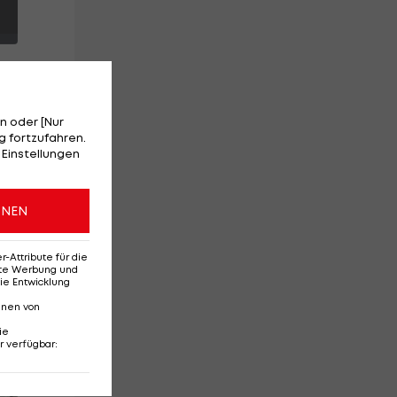
n oder [Nur
 fortzufahren.
 Einstellungen
ONEN
Attribute für die
erte Werbung und
ie Entwicklung
nnen von
ie
r verfügbar
:
Red-Bull-Rückkehr?
Ten