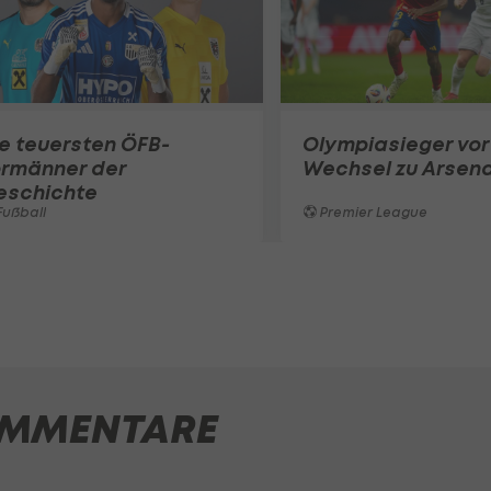
e teuersten ÖFB-
Olympiasieger vor
ormänner der
Wechsel zu Arsena
eschichte
ußball
Premier League
MMENTARE