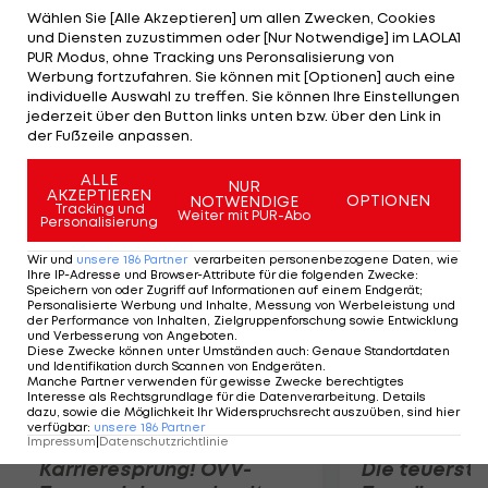
Gäste die erste halbe Stunde mithalten, treffen
Wählen Sie [Alle Akzeptieren] um allen Zwecken, Cookies
und Diensten zuzustimmen oder [Nur Notwendige] im LAOLA1
Soriano (31. und Berisha (44.) zur Pausenführung.
PUR Modus, ohne Tracking uns Peronsalisierung von
Nach der Pause spielen sich die Hausherren in
Werbung fortzufahren. Sie können mit [Optionen] auch eine
individuelle Auswahl zu treffen. Sie können Ihre Einstellungen
einen Rausch: Soriano (53./99. BL-Tor), Keita (56.),
jederzeit über den Button links unten bzw. über den Link in
Minamino (64.), Berisha (70.), Damari (75.) und
der Fußzeile anpassen.
Mukhtar (86.) treffen.
ALLE
NUR
AKZEPTIEREN
OPTIONEN
NOTWENDIGE
Mehr zum Thema
Tracking und
Weiter mit PUR-Abo
Personalisierung
Wir und
unsere
186
Partner
verarbeiten personenbezogene Daten, wie
Ihre IP-Adresse und Browser-Attribute für die folgenden Zwecke
:
Speichern von oder Zugriff auf Informationen auf einem Endgerät;
Personalisierte Werbung und Inhalte, Messung von Werbeleistung und
der Performance von Inhalten, Zielgruppenforschung sowie Entwicklung
und Verbesserung von Angeboten
.
Diese Zwecke können unter Umständen auch
:
Genaue Standortdaten
und Identifikation durch Scannen von Endgeräten
.
Manche Partner verwenden für gewisse Zwecke berechtigtes
Interesse als Rechtsgrundlage für die Datenverarbeitung. Details
dazu, sowie die Möglichkeit Ihr Widerspruchsrecht auszuüben, sind hier
verfügbar
:
unsere
186
Partner
Impressum
|
Datenschutzrichtlinie
Karrieresprung! ÖVV-
Die teuerst