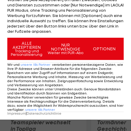
Aufgrund des noch bis 2015 laufenden Vertrags
und Diensten zuzustimmen oder [Nur Notwendige] im LAOLA1
muss Rapid jedoch zustimmen. Boyd will aber
PUR Modus, ohne Tracking uns Peronsalisierung von
Werbung fortzufahren. Sie können mit [Optionen] auch eine
unbedingt den nächsten Schritt setzen: "Es geht
individuelle Auswahl zu treffen. Sie können Ihre Einstellungen
mir einfach um die österreichische Liga an sich,
jederzeit über den Button links unten bzw. über den Link in
der Fußzeile anpassen.
ich will einfach hier raus."
ALLE
NUR
Mehr zum Thema
AKZEPTIEREN
OPTIONEN
NOTWENDIGE
Tracking und
Weiter mit PUR-Abo
Personalisierung
Wir und
unsere
186
Partner
verarbeiten personenbezogene Daten, wie
Ihre IP-Adresse und Browser-Attribute für die folgenden Zwecke
:
Speichern von oder Zugriff auf Informationen auf einem Endgerät;
Personalisierte Werbung und Inhalte, Messung von Werbeleistung und
der Performance von Inhalten, Zielgruppenforschung sowie Entwicklung
und Verbesserung von Angeboten
.
Diese Zwecke können unter Umständen auch
:
Genaue Standortdaten
und Identifikation durch Scannen von Endgeräten
.
Manche Partner verwenden für gewisse Zwecke berechtigtes
Interesse als Rechtsgrundlage für die Datenverarbeitung. Details
dazu, sowie die Möglichkeit Ihr Widerspruchsrecht auszuüben, sind hier
verfügbar
:
unsere
186
Partner
Impressum
|
Datenschutzrichtlinie
Karrieresprung! ÖVV-
Die teuerst
Teamspieler wechselt
Tormänner d
in Topliga
Geschichte