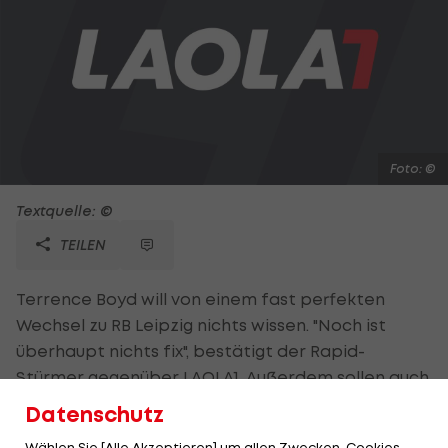
Foto: ©
Textquelle: ©
TEILEN
Terrence Boyd will von einem fast perfekten
Wechsel zu RB Leipzig nichts wissen. "Noch ist
überhaupt nichts fix", bestätigt der Rapid-
Stürmer gegenüber LAOLA1. Außerdem sollen auch
noch Wigan Athletic und Sporting Lissabon im
Datenschutz
Rennen um den 23-jährigen US-Teamspieler sein.
Wählen Sie [Alle Akzeptieren] um allen Zwecken, Cookies