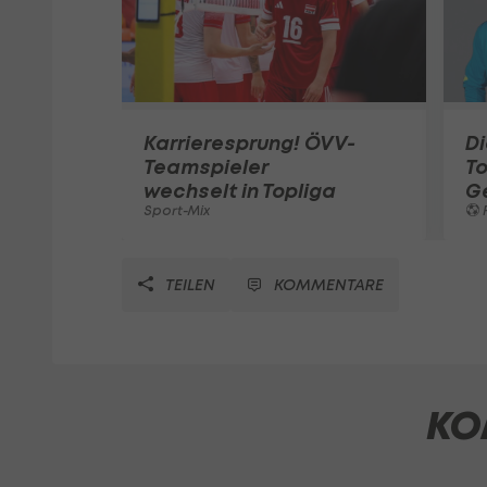
Karrieresprung! ÖVV-
Di
Teamspieler
T
wechselt in Topliga
G
Sport-Mix
F
TEILEN
KOMMENTARE
KO