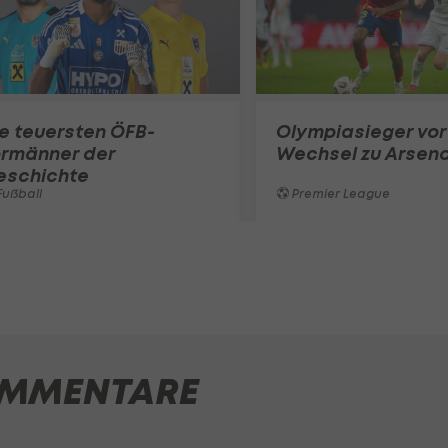
e teuersten ÖFB-
Olympiasieger vor
ormänner der
Wechsel zu Arsena
eschichte
ußball
Premier League
MMENTARE