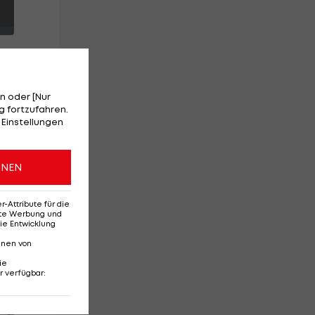
n oder [Nur
 fortzufahren.
 Einstellungen
ONEN
ter
r-
Attribute für die
erte Werbung und
ie Entwicklung
nnen von
ie
r verfügbar
:
Red-Bull-Rückkehr?
Ten