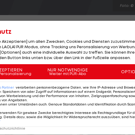
Foto: ©
hutz
le Akzeptieren] um allen Zwecken, Cookies und Diensten zuzustimme
 LAOLA1 PUR Modus, ohne Tracking uns Peronsalisierung von Werbung
urm im Topspiel bei der Wiener Austria mit 1:0. Das
[Optionen] auch eine individuelle Auswahl zu treffen. Sie können Ihre
n Rubin Okotie (25.). Salzburg muss sich nach der
den Button links unten bzw. über den Link in der Fußzeile anpassen.
ersburg mühen: Nach Toren durch Schiemer (14.) und
ZEPTIEREN
NUR NOTWENDIGE
OPTI
er (50.) für den Ausgleich. Zarate (77.) bewahrt den Meis
Personalisierung
Weiter mit PUR-Abo
eibt Rapid, das in Wr. Neustadt dank eines Sonnleitne
6
Partner
verarbeiten personenbezogene Daten, wie Ihre IP-Adresse und Browser-
e
:
Speichern von oder Zugriff auf Informationen auf einem Endgerät; Personalisi
von Werbeleistung und der Performance von Inhalten, Zielgruppenforschung sow
g von Angeboten
.
nnen unter Umständen auch
:
Genaue Standortdaten und Identifikation durch Sca
erwenden für gewisse Zwecke berechtigtes Interesse als Rechtsgrundlage für d
. Details dazu, sowie die Möglichkeit Ihr Widerspruchsrecht auszuüben, sind hie
r
chutzrichtlinie