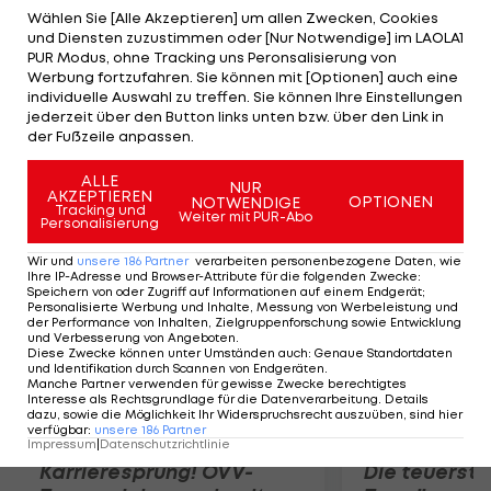
16. Minute der zwischenzeitliche Ausgleich. Patrik
Wählen Sie [Alle Akzeptieren] um allen Zwecken, Cookies
und Diensten zuzustimmen oder [Nur Notwendige] im LAOLA1
Jezek vergibt in einer intensiven Partie (8x Gelb)
PUR Modus, ohne Tracking uns Peronsalisierung von
einen Elfmeter, Schreter und Bergmann treffen
Werbung fortzufahren. Sie können mit [Optionen] auch eine
individuelle Auswahl zu treffen. Sie können Ihre Einstellungen
auf Seiten der Tiroler nur Aluminium. Die Kogler-Elf
jederzeit über den Button links unten bzw. über den Link in
bleibt damit weiterhin punktelos Tabellenletzter,
der Fußzeile anpassen.
Admira ist 6.
ALLE
NUR
AKZEPTIEREN
OPTIONEN
NOTWENDIGE
Mehr zum Thema
Tracking und
Weiter mit PUR-Abo
Personalisierung
Wir und
unsere
186
Partner
verarbeiten personenbezogene Daten, wie
Ihre IP-Adresse und Browser-Attribute für die folgenden Zwecke
:
Speichern von oder Zugriff auf Informationen auf einem Endgerät;
Personalisierte Werbung und Inhalte, Messung von Werbeleistung und
der Performance von Inhalten, Zielgruppenforschung sowie Entwicklung
und Verbesserung von Angeboten
.
Diese Zwecke können unter Umständen auch
:
Genaue Standortdaten
und Identifikation durch Scannen von Endgeräten
.
Manche Partner verwenden für gewisse Zwecke berechtigtes
Interesse als Rechtsgrundlage für die Datenverarbeitung. Details
dazu, sowie die Möglichkeit Ihr Widerspruchsrecht auszuüben, sind hier
verfügbar
:
unsere
186
Partner
Impressum
|
Datenschutzrichtlinie
Karrieresprung! ÖVV-
Die teuerst