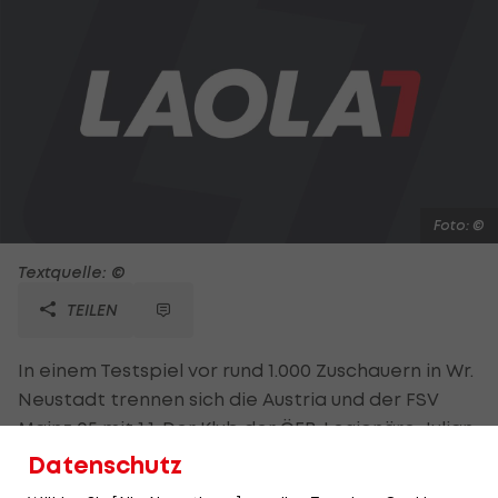
Foto: ©
Textquelle: ©
TEILEN
In einem Testspiel vor rund 1.000 Zuschauern in Wr.
Neustadt trennen sich die Austria und der FSV
Mainz 05 mit 1:1. Der Klub der ÖFB-Legionäre Julian
Baumgartlinger und Andreas Ivanschitz absolviert
Datenschutz
derzeit ein Trainingslager in Bad Tatzmannsdorf.