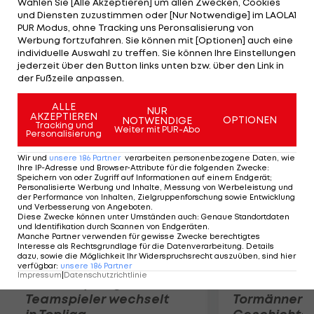
Wählen Sie [Alle Akzeptieren] um allen Zwecken, Cookies
Letzterer sorgt in der 41. Minute per Elfmeter
und Diensten zuzustimmen oder [Nur Notwendige] im LAOLA1
auch für die Führung der Gäste. Die Austria
PUR Modus, ohne Tracking uns Peronsalisierung von
Werbung fortzufahren. Sie können mit [Optionen] auch eine
präsentiert sich stark und kommt in Minute 49
individuelle Auswahl zu treffen. Sie können Ihre Einstellungen
durch einen satten Schuss aus der zweiten Reihe
jederzeit über den Button links unten bzw. über den Link in
der Fußzeile anpassen.
von Roman Kienast zum Ausgleich.
ALLE
NUR
AKZEPTIEREN
Mehr zum Thema
OPTIONEN
NOTWENDIGE
Tracking und
Weiter mit PUR-Abo
Personalisierung
Wir und
unsere
186
Partner
verarbeiten personenbezogene Daten, wie
Ihre IP-Adresse und Browser-Attribute für die folgenden Zwecke
:
Speichern von oder Zugriff auf Informationen auf einem Endgerät;
Personalisierte Werbung und Inhalte, Messung von Werbeleistung und
der Performance von Inhalten, Zielgruppenforschung sowie Entwicklung
und Verbesserung von Angeboten
.
Diese Zwecke können unter Umständen auch
:
Genaue Standortdaten
und Identifikation durch Scannen von Endgeräten
.
Manche Partner verwenden für gewisse Zwecke berechtigtes
Interesse als Rechtsgrundlage für die Datenverarbeitung. Details
dazu, sowie die Möglichkeit Ihr Widerspruchsrecht auszuüben, sind hier
verfügbar
:
unsere
186
Partner
Impressum
|
Datenschutzrichtlinie
Karrieresprung! ÖVV-
Die teuerst
Teamspieler wechselt
Tormänner d