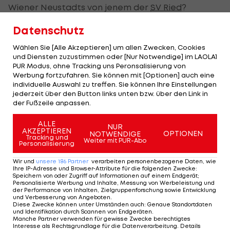
Wiener Neustadts von jenem der
SV Ried
?
Datenschutz
Schicker:
In Wiener Neustadt ist es nie gelungen,
mit der Stadt einen engen Kontakt zu schließen
Wählen Sie [Alle Akzeptieren] um allen Zwecken, Cookies
wie hier in Ried. Neustadt ist um das Fünffache
und Diensten zuzustimmen oder [Nur Notwendige] im LAOLA1
PUR Modus, ohne Tracking uns Peronsalisierung von
größer und man weiß eh, wieviele Zuschauer
Werbung fortzufahren. Sie können mit [Optionen] auch eine
gekommen sind. Ried ist eine kleine Stadt, hier
individuelle Auswahl zu treffen. Sie können Ihre Einstellungen
jederzeit über den Button links unten bzw. über den Link in
merkt man aber auch an den Menschen, dass sie
der Fußzeile anpassen.
sich mit Fußball auseinandersetzen. Ried ist
ALLE
Fußball.
NUR
AKZEPTIEREN
OPTIONEN
NOTWENDIGE
Tracking und
Weiter mit PUR-Abo
Personalisierung
LAOLA1:
Ist Wiener Neustadt ein Projekt mit
Wir und
unsere
186
Partner
verarbeiten personenbezogene Daten, wie
Ablaufdatum?
Ihre IP-Adresse und Browser-Attribute für die folgenden Zwecke
:
Speichern von oder Zugriff auf Informationen auf einem Endgerät;
Personalisierte Werbung und Inhalte, Messung von Werbeleistung und
Schicker:
Es ist sicher schwierig. Es hat immer von
der Performance von Inhalten, Zielgruppenforschung sowie Entwicklung
und Verbesserung von Angeboten
.
Frank Stronach gelebt, das ist komplett vorbei.
Diese Zwecke können unter Umständen auch
:
Genaue Standortdaten
und Identifikation durch Scannen von Endgeräten
.
Der Verein versucht viel, aber in dieser Gegend ist
Manche Partner verwenden für gewisse Zwecke berechtigtes
Interesse als Rechtsgrundlage für die Datenverarbeitung. Details
es schwierig. Die Nähe zu Wien ist gegeben und es