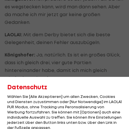
es wegstecken kann, wird man dann sehen. Aber
da mache ich mir jetzt gar keine großen
Gedanken.
LAOLA1:
Mit dem Derby bietet sich die beste
Gelegenheit, deinen Fehler auszubügeln.
Königshofer:
Ja, natürlich. Es ist ein großes Glück,
dass ich gleich drei, vier gute Partien
hintereinander habe, damit ich mich gleich
wieder beweisen kann.
Datenschutz
LAOLA1:
Du musstest nicht nur lange auf dein
Wählen Sie [Alle Akzeptieren] um allen Zwecken, Cookies
Europacup-Debüt warten, auch auf dein erstes
und Diensten zuzustimmen oder [Nur Notwendige] im LAOLA1
Derby im Hanappi-Stadion.
PUR Modus, ohne Tracking uns Peronsalisierung von
Werbung fortzufahren. Sie können mit [Optionen] auch eine
individuelle Auswahl zu treffen. Sie können Ihre Einstellungen
Königshofer:
Ja, stimmt. Auch darauf musste ich
jederzeit über den Button links unten bzw. über den Link in
leider länger warten. Ich freue mich natürlich
der Fußzeile anpassen.