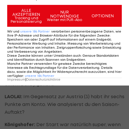
schon extrem darauf. Die Stimmung war schon
ALLE
NUR
das letzte Mal gegen Innsbruck ein Wahnsinn. Im
AKZEPTIEREN
OPTIONEN
NOTWENDIGE
Tracking und
Derby wird es das noch einmal übertreffen.
Weiter mit PUR-Abo
Personalisierung
Wir und
unsere
186
Partner
verarbeiten personenbezogene Daten, wie
LAOLA1:
Wie wichtig ist die Rückkehr nach den
Ihre IP-Adresse und Browser-Attribute für die folgenden Zwecke
:
Speichern von oder Zugriff auf Informationen auf einem Endgerät;
unliebsamen Ausflügen ins Happel-Stadion?
Personalisierte Werbung und Inhalte, Messung von Werbeleistung und
der Performance von Inhalten, Zielgruppenforschung sowie Entwicklung
und Verbesserung von Angeboten
.
Königshofer:
Es ist sicher wichtig, wenn man in
Diese Zwecke können unter Umständen auch
:
Genaue Standortdaten
und Identifikation durch Scannen von Endgeräten
.
seinem angestammten Heimstadion spielen kann.
Manche Partner verwenden für gewisse Zwecke berechtigtes
Es ist für die Fans und uns natürlich auch super,
Interesse als Rechtsgrundlage für die Datenverarbeitung. Details
dazu, sowie die Möglichkeit Ihr Widerspruchsrecht auszuüben, sind hier
wenn die Stimmung wieder so ist, wie es sich in
verfügbar
:
unsere
186
Partner
Impressum
|
Datenschutzrichtlinie
einem Derby gehört.
LAOLA1:
Im Gegensatz zur Austria (3) habt ihr sechs
Punkte am Konto. Wie analysierst du den Saison-
Auftakt?
Königshofer:
Der Start war natürlich super, wenn