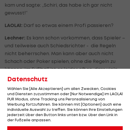
kam und sagte: „Schiri, das habe ich gar nicht
gewusst!“
LAOLA1:
Darf so etwas einem Profi passieren?
Lechner:
Es kann schon vorkommen, dass Spieler –
und teilweise auch Schiedsrichter - die Regeln
nicht beherrschen. Man kann aber auch nicht
Schach oder Poker spielen, ohne die Regeln zu
können. Im Fußball ist es leider oft so, dass viele
einfach spielen, ohne sich mit den Regeln
Datenschutz
auseinander zu setzen. Daher kommt es auch oft
Wählen Sie [Alle Akzeptieren] um allen Zwecken, Cookies
zu unterschiedlichen Meinungen am Feld und auf
und Diensten zuzustimmen oder [Nur Notwendige] im LAOLA1
PUR Modus, ohne Tracking uns Peronsalisierung von
der Tribüne. Im Fußball gibt es auch das Problem,
Werbung fortzufahren. Sie können mit [Optionen] auch eine
dass viele Graubereiche bestehen. Nicht jeder
individuelle Auswahl zu treffen. Sie können Ihre Einstellungen
jederzeit über den Button links unten bzw. über den Link in
Körperkontakt ist ein Foul. Im
Tennis
ist der Ball
der Fußzeile anpassen.
entweder draußen oder drinnen. Das ist klar