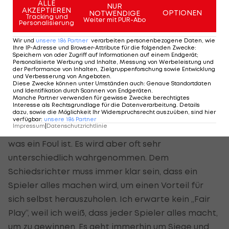
definiert. Außerdem ist Tennis ein Spiel, das oft
ALLE
NUR
AKZEPTIEREN
OPTIONEN
NOTWENDIGE
unterbrochen wird. Fußball ist ein dynamisches
Tracking und
Weiter mit PUR-Abo
Personalisierung
Spiel mit vielen Graubereichen. Da muss man dem
Wir und
unsere
186
Partner
verarbeiten personenbezogene Daten, wie
Schiedsrichter auch seinen Spielraum lassen.
Ihre IP-Adresse und Browser-Attribute für die folgenden Zwecke
:
Speichern von oder Zugriff auf Informationen auf einem Endgerät;
Personalisierte Werbung und Inhalte, Messung von Werbeleistung und
LAOLA1:
Sind die österreichischen Bundesliga-
der Performance von Inhalten, Zielgruppenforschung sowie Entwicklung
und Verbesserung von Angeboten
.
Spieler regelkundig?
Diese Zwecke können unter Umständen auch
:
Genaue Standortdaten
und Identifikation durch Scannen von Endgeräten
.
Manche Partner verwenden für gewisse Zwecke berechtigtes
Lechner:
Ich hatte bisher keine großen Probleme
Interesse als Rechtsgrundlage für die Datenverarbeitung. Details
dazu, sowie die Möglichkeit Ihr Widerspruchsrecht auszuüben, sind hier
mit Unkenntnis der Regeln. Das Problem ist die
verfügbar
:
unsere
186
Partner
Impressum
|
Datenschutzrichtlinie
unterschiedliche Auffassung. Jeder Spieler weiß,
was ein Foul ist. Es wird aber oft sehr
unterschiedlich wahrgenommen. Dem
Schiedsrichter muss immer klar sein, dass ein
Spieler alles machen wird, um einen Vorteil für
sich selbst herauszuholen. Ich erwarte kein „Fair
Play“, weil ich weiß, dass jeder Spieler alles macht,
um zu gewinnen. Es geht immerhin um Siege und