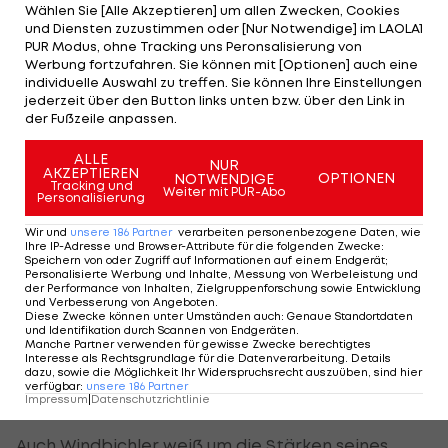
kenne ihn, seit ich die Amateure trainiert habe –
Wählen Sie [Alle Akzeptieren] um allen Zwecken, Cookies
und Diensten zuzustimmen oder [Nur Notwendige] im LAOLA1
er hat stetig einen Schritt nach vorne gemacht.“
PUR Modus, ohne Tracking uns Peronsalisierung von
Werbung fortzufahren. Sie können mit [Optionen] auch eine
„Das ist ein Ansporn, mehr Verantwortung zu
individuelle Auswahl zu treffen. Sie können Ihre Einstellungen
jederzeit über den Button links unten bzw. über den Link in
übernehmen. Mich motiviert die Schleife“, erklärt
der Fußzeile anpassen.
der Neo-Spielführer der Südstädter.
ALLE
NUR
AKZEPTIEREN
OPTIONEN
NOTWENDIGE
Auch in diesem Fall ist keine Spur von Neid zu
Tracking und
Weiter mit PUR-Abo
Personalisierung
erkennen, wenn Drescher zu verstehen gibt: „Er
hat es sich wirklich verdient.“
Wir und
unsere
186
Partner
verarbeiten personenbezogene Daten, wie
Ihre IP-Adresse und Browser-Attribute für die folgenden Zwecke
:
Speichern von oder Zugriff auf Informationen auf einem Endgerät;
Personalisierte Werbung und Inhalte, Messung von Werbeleistung und
Ein Duo kennt seine Stärken
der Performance von Inhalten, Zielgruppenforschung sowie Entwicklung
und Verbesserung von Angeboten
.
Diese Zwecke können unter Umständen auch
:
Genaue Standortdaten
Was der Blondschopf an seinem Nebenmann
und Identifikation durch Scannen von Endgeräten
.
Manche Partner verwenden für gewisse Zwecke berechtigtes
schätzt? „Er ist unglaublich kopfballstark,
Interesse als Rechtsgrundlage für die Datenverarbeitung. Details
zweikampfstark, sucht das Eins-gegen-Eins und ist
dazu, sowie die Möglichkeit Ihr Widerspruchsrecht auszuüben, sind hier
verfügbar
:
unsere
186
Partner
hautnah am Körper des Gegners dran.“
Impressum
|
Datenschutzrichtlinie
Auch Windbichler weiß um die Stärken seines