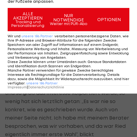
der Fußzeile anpassen.
keinen Hehl daraus, Interesse am Aufsteiger der
Saison zu haben.
ALLE
NUR
AKZEPTIEREN
OPTIONEN
NOTWENDIGE
Tracking und
Weiter mit PUR-Abo
Doch wie es sich für einen echten Rieder
Personalisierung
„Wikinger“ (seit 1994, Vertrag bis 2014) gehört, blieb
Wir und
unsere
186
Partner
verarbeiten personenbezogene Daten, wie
Ihre IP-Adresse und Browser-Attribute für die folgenden Zwecke
:
„Didi“ bodenständig.
Speichern von oder Zugriff auf Informationen auf einem Endgerät;
Personalisierte Werbung und Inhalte, Messung von Werbeleistung und
der Performance von Inhalten, Zielgruppenforschung sowie Entwicklung
„Es war meine erste Saison und die muss man erst
und Verbesserung von Angeboten
.
Diese Zwecke können unter Umständen auch
:
Genaue Standortdaten
einmal bestätigen“, so der 1,88m-Kicker. „Hier finde
und Identifikation durch Scannen von Endgeräten
.
Manche Partner verwenden für gewisse Zwecke berechtigtes
ich super Bedingungen vor, komme ich zum
Interesse als Rechtsgrundlage für die Datenverarbeitung. Details
Spielen, kriege meine Chance.“
dazu, sowie die Möglichkeit Ihr Widerspruchsrecht auszuüben, sind hier
verfügbar
:
unsere
186
Partner
Impressum
|
Datenschutzrichtlinie
Und so groß das Interesse kolportiert wurde, so
wenig hat sich letztlich getan: „Es war nie so
konkret, wie es geschrieben wurde. Auch von
meiner Seite nicht. Ich habe mit meinem Berater
besprochen, was wir vorhaben, und da war Ried
eigentlich immer erste Wahl“, blickt