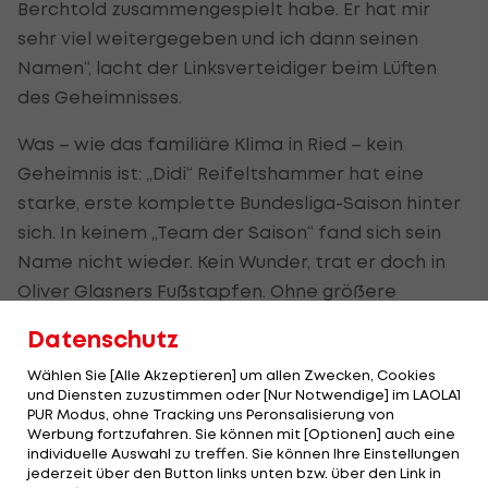
Berchtold zusammengespielt habe. Er hat mir
sehr viel weitergegeben und ich dann seinen
Namen“, lacht der Linksverteidiger beim Lüften
des Geheimnisses.
Was – wie das familiäre Klima in Ried – kein
Geheimnis ist: „Didi“ Reifeltshammer hat eine
starke, erste komplette Bundesliga-Saison hinter
sich. In keinem „Team der Saison“ fand sich sein
Name nicht wieder. Kein Wunder, trat er doch in
Oliver Glasners Fußstapfen. Ohne größere
Probleme.
Datenschutz
Warum „Didi“ in Ried blieb
Wählen Sie [Alle Akzeptieren] um allen Zwecken, Cookies
und Diensten zuzustimmen oder [Nur Notwendige] im LAOLA1
Was wiederum eher ein Geheimnis darstellt, ist,
PUR Modus, ohne Tracking uns Peronsalisierung von
Werbung fortzufahren. Sie können mit [Optionen] auch eine
warum der Oberösterreicher allen Lockrufen
individuelle Auswahl zu treffen. Sie können Ihre Einstellungen
widerstehen konnte. Vor allem Rapid machte
jederzeit über den Button links unten bzw. über den Link in