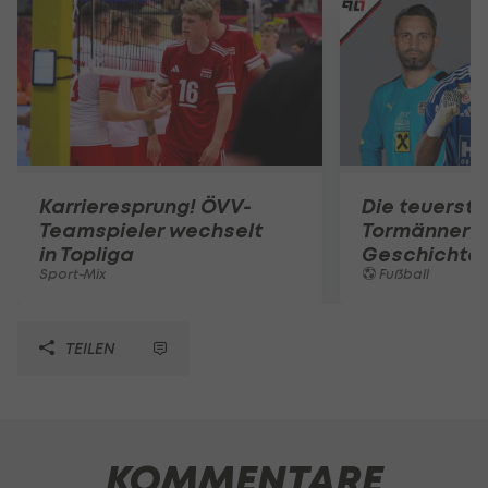
Karrieresprung! ÖVV-
Die teuerst
Teamspieler wechselt
Tormänner d
in Topliga
Geschichte
Sport-Mix
Fußball
TEILEN
KOMMENTARE