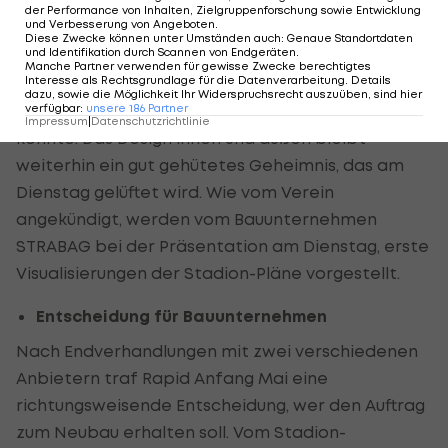
geschlossen sein, die vier Tribünen sind gleich
der Performance von Inhalten, Zielgruppenforschung sowie Entwicklung
und Verbesserung von Angeboten
.
hoch. Das Flutlicht wird in das Stadiondach
Diese Zwecke können unter Umständen auch
:
Genaue Standortdaten
und Identifikation durch Scannen von Endgeräten
.
integriert, somit sind keine Masten mehr
Manche Partner verwenden für gewisse Zwecke berechtigtes
Interesse als Rechtsgrundlage für die Datenverarbeitung. Details
erforderlich. Zudem könnte das Oval tiefer liegen,
dazu, sowie die Möglichkeit Ihr Widerspruchsrecht auszuüben, sind hier
wodurch man ebenerdig die Tribünen betreten
verfügbar
:
unsere
186
Partner
Impressum
|
Datenschutzrichtlinie
könnte. Das Design innen und außen bleibt
weiterhin ein gut gehütetes Geheimnis, das am
Dienstag gelüftet wird. Wie vom Verein
angekündigt, werden vom Bauunternehmen
STRABAG bei der Präsentation am Dienstag, erste
Visualisierungen der Stadion-Pläne vorgestellt.
Entscheidung für Bauunternehmen
Nach Endverhandlungen mit zwei verschiedenen
Anbietern traf Rapid Anfang Mai eine
richtungsweisende Entscheidung, wer den Auftrag
zum Neubau erhalten soll. Vom Stadion-