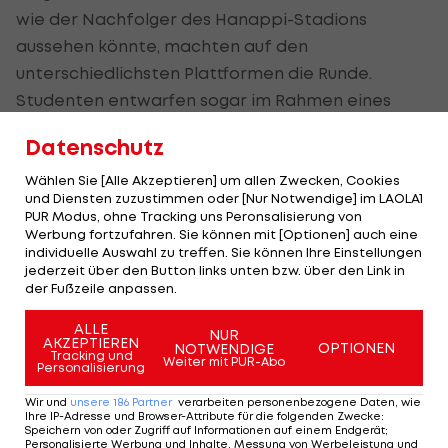
wie der Nachfolger des Hanappi-Stadions
aussehen könnte, machten auf den
unterschiedlichsten Plattformen die Runde.
Studenten entwarfen sogar im Rahmen eines
Projekts ein "Plus-Energie-Stadion", das zukünftig
Datenschutz
im Westen Wiens stehen könnte. Laut Verein soll
keines der kursierenden Bilder der Wirklichkeit
Wählen Sie [Alle Akzeptieren] um allen Zwecken, Cookies
und Diensten zuzustimmen oder [Nur Notwendige] im LAOLA1
entsprechen. Bekannt ist bereits, dass das
PUR Modus, ohne Tracking uns Peronsalisierung von
Stadion offiziell 24.000 Zuschauer fassen soll und
Werbung fortzufahren. Sie können mit [Optionen] auch eine
individuelle Auswahl zu treffen. Sie können Ihre Einstellungen
um 90 Grad gedreht wird. Im Norden müssen
jederzeit über den Button links unten bzw. über den Link in
dafür zwei Trainingsplätze weichen. Der harte
der Fußzeile anpassen.
Kern der Rapid-Fans wird von der oft gepriesenen
ALLE
NUR
West- auf die Südtribüne übersiedelt. Unter
AKZEPTIEREN
OPTIONEN
NOTWENDIGE
Tracking und
Weiter mit PUR-Abo
anderem sollen 2.500 Business Seats und
Personalisierung
mindestens 20 Logen geplant sein. Die Ecken
Wir und
unsere
186
Partner
verarbeiten personenbezogene Daten, wie
Ihre IP-Adresse und Browser-Attribute für die folgenden Zwecke
:
sollen, anders als bisher im Hanappi-Stadion,
Speichern von oder Zugriff auf Informationen auf einem Endgerät;
Personalisierte Werbung und Inhalte, Messung von Werbeleistung und