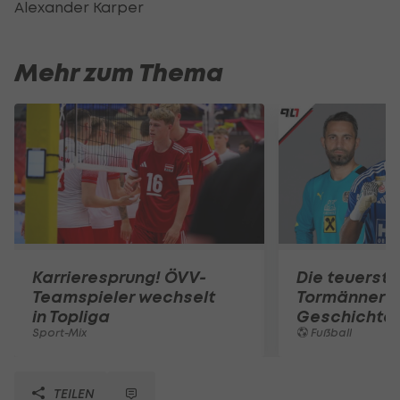
Alexander Karper
Mehr zum Thema
Karrieresprung! ÖVV-
Die teuerst
Teamspieler wechselt
Tormänner d
in Topliga
Geschichte
Sport-Mix
Fußball
TEILEN